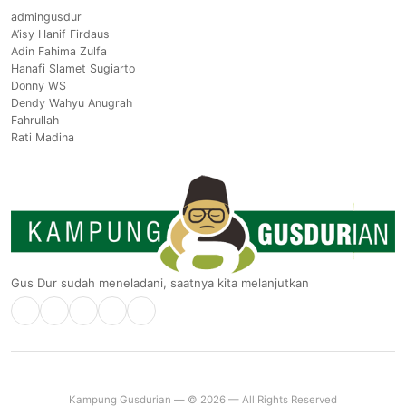
admingusdur
A’isy Hanif Firdaus
Adin Fahima Zulfa
Hanafi Slamet Sugiarto
Donny WS
Dendy Wahyu Anugrah
Fahrullah
Rati Madina
Gus Dur sudah meneladani, saatnya kita melanjutkan
Kampung Gusdurian — © 2026 — All Rights Reserved