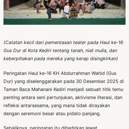
PERNYATAAN
SIKAP
SOROT
INDONESIA
RODUK
(Catatan kecil dari pementasan teater pada Haul ke-16
ENGETAHUAN
Gus Dur di Kota Kediri tentang tanah, niat mulia, dan
BUKU
keberpihakan pada mereka yang kerap disingkirkan)
SELASAR
Peringatan Haul ke-16 KH Abdurrahman Wahid (Gus
JURNAL
Dur) yang diselenggarakan pada 30 Desember 2025 di
Taman Baca Mahanani Kediri menjadi sebuah titik temu
ATATAN
penting antara seni pertunjukan, aktivisme literasi, dan
OJOK
refleksi antarsesama, yang mana tidak dirayakan
ENTANG
dengan seremoni besar atau pidato panjang.
MI
Sebaliknya, peringatan itu dihadirkan lewat