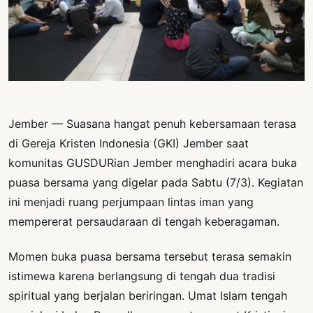
PERNYATAAN
SIKAP
SOROT
INDONESIA
RODUK
ENGETAHUAN
Jember — Suasana hangat penuh kebersamaan terasa
BUKU
di Gereja Kristen Indonesia (GKI) Jember saat
komunitas GUSDURian Jember menghadiri acara buka
SELASAR
puasa bersama yang digelar pada Sabtu (7/3). Kegiatan
JURNAL
ini menjadi ruang perjumpaan lintas iman yang
mempererat persaudaraan di tengah keberagaman.
ATATAN
OJOK
Momen buka puasa bersama tersebut terasa semakin
ENTANG
istimewa karena berlangsung di tengah dua tradisi
MI
spiritual yang berjalan beriringan. Umat Islam tengah