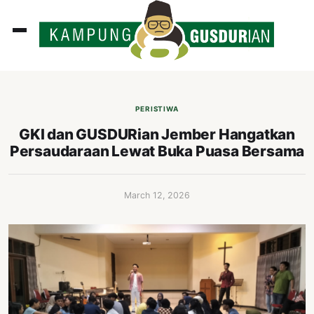
ADLINES
PUTAN
PERISTIWA
PERISTIWA
GKI dan GUSDURian Jember Hangatkan
Persaudaraan Lewat Buka Puasa Bersama
SOSOK
INI
March 12, 2026
ATA
ISSA
ASTRA
OROT