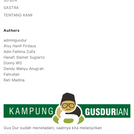
SOSOK
SASTRA
TENTANG KAMI
Authors
admingusdur
A’isy Hanif Firdaus
Adin Fahima Zulfa
Hanafi Slamet Sugiarto
Donny WS
Dendy Wahyu Anugrah
Fahrullah
Rati Madina
Gus Dur sudah meneladani, saatnya kita melanjutkan