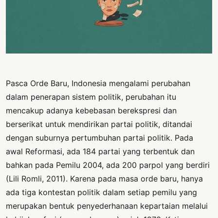
PERNYATAAN
SIKAP
SOROT
INDONESIA
RODUK
ENGETAHUAN
Pasca Orde Baru, Indonesia mengalami perubahan
dalam penerapan sistem politik, perubahan itu
BUKU
mencakup adanya kebebasan berekspresi dan
SELASAR
berserikat untuk mendirikan partai politik, ditandai
JURNAL
dengan suburnya pertumbuhan partai politik. Pada
awal Reformasi, ada 184 partai yang terbentuk dan
ATATAN
bahkan pada Pemilu 2004, ada 200 parpol yang berdiri
OJOK
(Lili Romli, 2011). Karena pada masa orde baru, hanya
ENTANG
ada tiga kontestan politik dalam setiap pemilu yang
MI
merupakan bentuk penyederhanaan kepartaian melalui