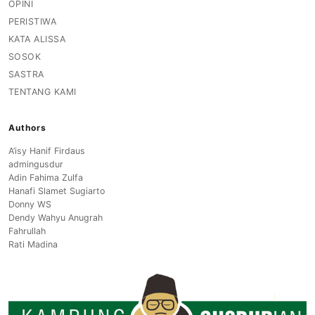
OPINI
PERISTIWA
KATA ALISSA
SOSOK
SASTRA
TENTANG KAMI
Authors
A’isy Hanif Firdaus
admingusdur
Adin Fahima Zulfa
Hanafi Slamet Sugiarto
Donny WS
Dendy Wahyu Anugrah
Fahrullah
Rati Madina