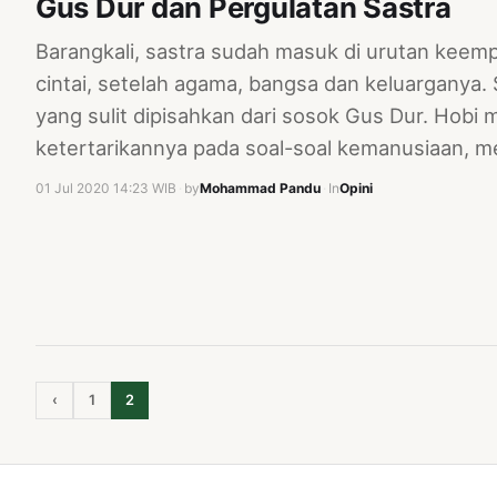
Gus Dur dan Pergulatan Sastra
Barangkali, sastra sudah masuk di urutan keemp
cintai, setelah agama, bangsa dan keluarganya.
yang sulit dipisahkan dari sosok Gus Dur. Hob
ketertarikannya pada soal-soal kemanusiaan,
01 Jul 2020 14:23 WIB
·
by
Mohammad Pandu
·
In
Opini
‹
1
2