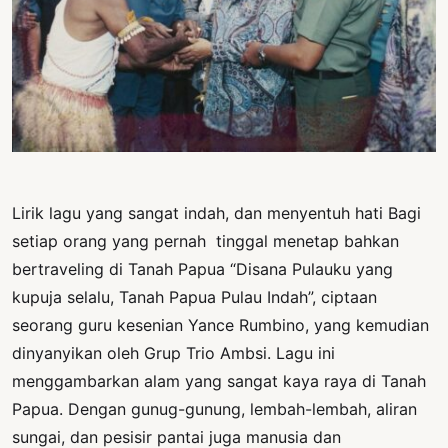
PERNYATAAN
SIKAP
SOROT
INDONESIA
RODUK
ENGETAHUAN
BUKU
Lirik lagu yang sangat indah, dan menyentuh hati Bagi
SELASAR
setiap orang yang pernah tinggal menetap bahkan
bertraveling di Tanah Papua “Disana Pulauku yang
JURNAL
kupuja selalu, Tanah Papua Pulau Indah”, ciptaan
ATATAN
seorang guru kesenian Yance Rumbino, yang kemudian
OJOK
dinyanyikan oleh Grup Trio Ambsi. Lagu ini
menggambarkan alam yang sangat kaya raya di Tanah
ENTANG
Papua. Dengan gunug-gunung, lembah-lembah, aliran
MI
sungai, dan pesisir pantai juga manusia dan