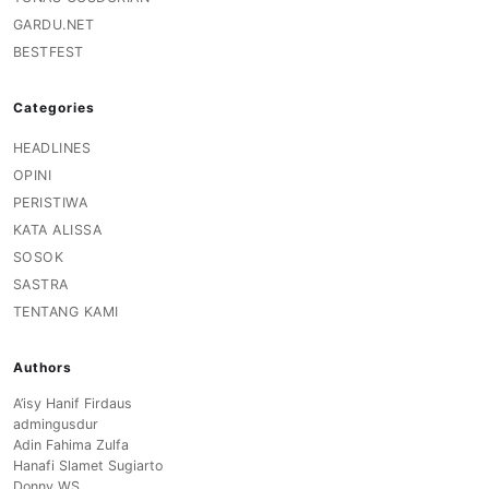
GARDU.NET
BESTFEST
Categories
HEADLINES
OPINI
PERISTIWA
KATA ALISSA
SOSOK
SASTRA
TENTANG KAMI
Authors
A’isy Hanif Firdaus
admingusdur
Adin Fahima Zulfa
Hanafi Slamet Sugiarto
Donny WS