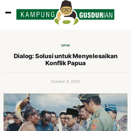
ADLINES
PUTAN
OPINI
PERISTIWA
Dialog: Solusi untuk Menyelesaikan
Konflik Papua
SOSOK
INI
October 4, 2020
ATA
ISSA
ASTRA
OROT