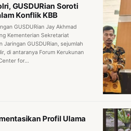
lri, GUSDURian Soroti
lam Konflik KBB
aringan GUSDURian Jay Akhmad
ng Kementerian Sekretariat
in Jaringan GUSDURian, sejumlah
adir, di antaranya Forum Kerukunan
Center for…
mentasikan Profil Ulama