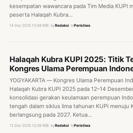
kesempatan wawancara pada Tim Media KUPI me
peserta Halaqah Kubra…
14 Dec 2025 13:48 WIB
·
by
Redaksi
·
In
Peristiwa
Halaqah Kubra KUPI 2025: Titik T
Kongres Ulama Perempuan Indone
YOGYAKARTA — Kongres Ulama Perempuan Indo
Halaqah Kubra KUPI 2025 pada 12–14 Desember 
konsolidasi gerakan keulamaan perempuan Indones
tengah dalam siklus lima tahunan KUPI menuju
berlangsung pada 2027. Ketua…
13 Dec 2025 13:38 WIB
·
by
Redaksi
·
In
Peristiwa