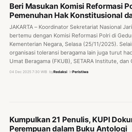
Beri Masukan Komisi Reformasi Po
Pemenuhan Hak Konstitusional da
JAKARTA – Koordinator Sekretariat Nasional J
bertemu dengan Komisi Reformasi Polri di Gedu
Kementerian Negara, Selasa (25/11/2025). Sela
organisasi toleransi beragama lain juga turut h
Umat Beragama (FKUB), SETARA Institute, dan 
04 Dec 2025 7:30 WIB
·
by
Redaksi
·
In
Peristiwa
Kumpulkan 21 Penulis, KUPI Doku
Perempuan dalam Buku Antologi