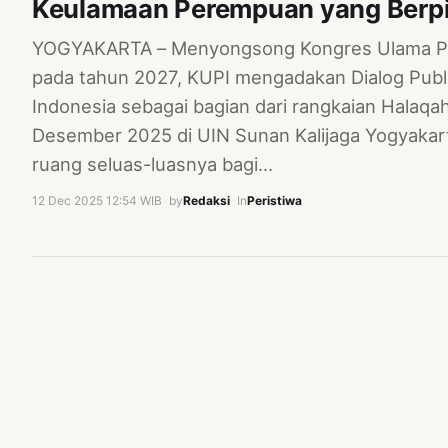
Keulamaan Perempuan yang Berp
YOGYAKARTA – Menyongsong Kongres Ulama Pe
pada tahun 2027, KUPI mengadakan Dialog Pub
Indonesia sebagai bagian dari rangkaian Halaq
Desember 2025 di UIN Sunan Kalijaga Yogyakar
ruang seluas-luasnya bagi…
12 Dec 2025 12:54 WIB
·
by
Redaksi
·
In
Peristiwa