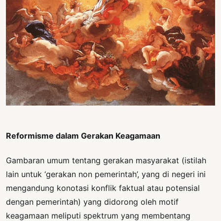
PERNYATAAN
SIKAP
SOROT
INDONESIA
RODUK
ENGETAHUAN
BUKU
SELASAR
Reformisme dalam Gerakan Keagamaan
JURNAL
ATATAN
Gambaran umum tentang gerakan masyarakat (istilah
OJOK
lain untuk ‘gerakan non pemerintah’, yang di negeri ini
mengandung konotasi konflik faktual atau potensial
ENTANG
dengan pemerintah) yang didorong oleh motif
MI
keagamaan meliputi spektrum yang membentang