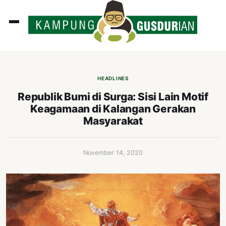
ADLINES
PUTAN
HEADLINES
PERISTIWA
Republik Bumi di Surga: Sisi Lain Motif
Keagamaan di Kalangan Gerakan
SOSOK
Masyarakat
INI
ATA
November 14, 2020
ISSA
ASTRA
OROT