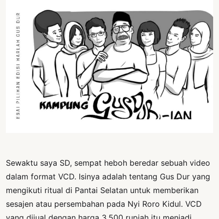
PERNYATAAN
SIKAP
SOROT
INDONESIA
RODUK
ENGETAHUAN
BUKU
SELASAR
JURNAL
ATATAN
Sewaktu saya SD, sempat heboh beredar sebuah video
OJOK
dalam format VCD. Isinya adalah tentang Gus Dur yang
mengikuti ritual di Pantai Selatan untuk memberikan
ENTANG
MI
sesajen atau persembahan pada Nyi Roro Kidul. VCD
yang dijual dengan harga 3.500 rupiah itu menjadi