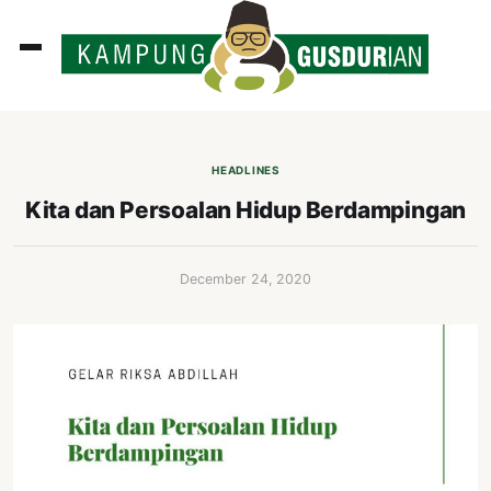
ADLINES
PUTAN
HEADLINES
PERISTIWA
Kita dan Persoalan Hidup Berdampingan
SOSOK
INI
December 24, 2020
ATA
ISSA
ASTRA
OROT