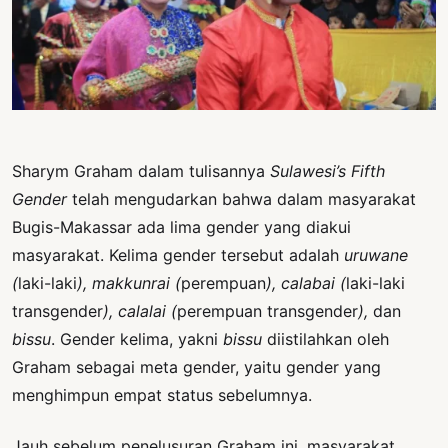
PERNYATAAN
SIKAP
SOROT
INDONESIA
RODUK
ENGETAHUAN
Sharym Graham dalam tulisannya
Sulawesi’s Fifth
Gender
telah mengudarkan bahwa dalam masyarakat
BUKU
Bugis-Makassar ada lima gender yang diakui
SELASAR
masyarakat. Kelima gender tersebut adalah
uruwane
JURNAL
(
laki-laki
), makkunrai (
perempuan
), calabai (
laki-laki
transgender
), calalai (
perempuan transgender
),
dan
ATATAN
bissu
. Gender kelima, yakni
bissu
diistilahkan oleh
OJOK
Graham sebagai meta gender, yaitu gender yang
ENTANG
menghimpun empat status sebelumnya.
MI
Jauh sebelum penelusuran Graham ini, masyarakat