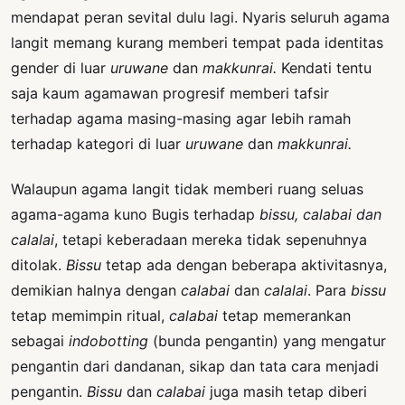
mendapat peran sevital dulu lagi. Nyaris seluruh agama
langit memang kurang memberi tempat pada identitas
gender di luar
uruwane
dan
makkunrai.
Kendati tentu
saja kaum agamawan progresif memberi tafsir
terhadap agama masing-masing agar lebih ramah
terhadap kategori di luar
uruwane
dan
makkunrai.
Walaupun agama langit tidak memberi ruang seluas
agama-agama kuno Bugis terhadap
bissu, calabai dan
calalai
, tetapi keberadaan mereka tidak sepenuhnya
ditolak.
Bissu
tetap ada dengan beberapa aktivitasnya,
demikian halnya dengan
calabai
dan
calalai
. Para
bissu
tetap memimpin ritual,
calabai
tetap memerankan
sebagai
indobotting
(bunda pengantin) yang mengatur
pengantin dari dandanan, sikap dan tata cara menjadi
pengantin.
Bissu
dan
calabai
juga masih tetap diberi