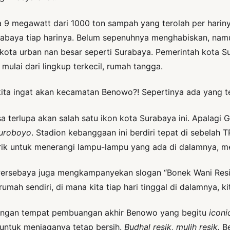
 9 megawatt dari 1000 ton sampah yang terolah per harinya
rabaya tiap harinya. Belum sepenuhnya menghabiskan, nam
as kota urban nan besar seperti Surabaya. Pemerintah kot
) mulai dari lingkup terkecil, rumah tangga.
ita ingat akan kecamatan Benowo?! Sepertinya ada yang te
sa terlupa akan salah satu ikon kota Surabaya ini. Apalagi
Suroboyo
. Stadion kebanggaan ini berdiri tepat di sebelah
trik untuk menerangi lampu-lampu yang ada di dalamnya, m
g Persebaya juga mengkampanyekan slogan “Bonek Wani Res
ah sendiri, di mana kita tiap hari tinggal di dalamnya, kit
engan tempat pembuangan akhir Benowo yang begitu
iconi
untuk menjaganya tetap bersih.
Budhal resik, mulih resik.
B