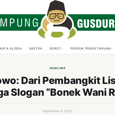
KATA ALISSA
SASTRA
SOROT
PRODUK PENGETAHUAN
HEADLINES
owo: Dari Pembangkit Li
ga Slogan “Bonek Wani R
September 8, 2022