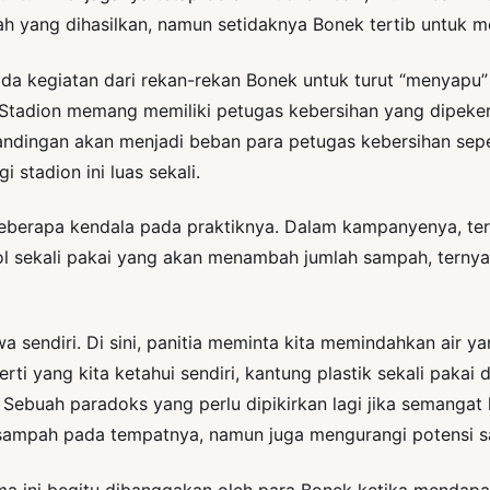
h yang dihasilkan, namun setidaknya Bonek tertib untuk
lu ada kegiatan dari rekan-rekan Bonek untuk turut “menya
adion memang memiliki petugas kebersihan yang dipekerjak
tandingan akan menjadi beban para petugas kebersihan sep
stadion ini luas sekali.
 beberapa kendala pada praktiknya. Dalam kampanyenya, te
ol sekali pakai yang akan menambah jumlah sampah, terny
sendiri. Di sini, panitia meminta kita memindahkan air yan
 yang kita ketahui sendiri, kantung plastik sekali pakai d
 Sebuah paradoks yang perlu dipikirkan lagi jika semangat 
ampah pada tempatnya, namun juga mengurangi potensi sa
ma ini begitu dibanggakan oleh para Bonek ketika mendapatk