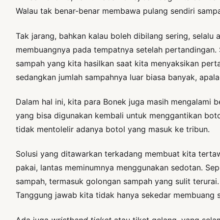
Walau tak benar-benar membawa pulang sendiri sampa
Tak jarang, bahkan kalau boleh dibilang sering, sela
membuangnya pada tempatnya setelah pertandingan. St
sampah yang kita hasilkan saat kita menyaksikan per
sedangkan jumlah sampahnya luar biasa banyak, apalagi 
Dalam hal ini, kita para Bonek juga masih mengalami
yang bisa digunakan kembali untuk menggantikan bot
tidak mentolelir adanya botol yang masuk ke tribun.
Solusi yang ditawarkan terkadang membuat kita tertawa 
pakai, lantas meminumnya menggunakan sedotan. Seperti
sampah, termasuk golongan sampah yang sulit terurai.
Tanggung jawab kita tidak hanya sekedar membuang s
Ada juga
wristband ticket
atau tiket gelang, yang sela