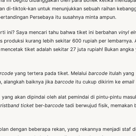
an di-tiktok-kan untuk menunjukkan sebuah raihan keban
pertandingan Persebaya itu susahnya minta ampun.
ti ini? Saya mencari tahu bahwa tiket ini berbahan
vinyl e
produksi kurang lebih sekitar 600 rupiah per lembarnya. 
cetak tiket adalah sekitar 27 juta rupiah! Bukan angka yan
rcode
yang tertera pada tiket. Melalui
barcode
itulah yang
 alangkah baiknya jika
barcode
itu cukup dikirim ke
email
a yang akan dipindai oleh alat pemindai di pintu-pintu mas
ristband ticket
ber-
barcode
tadi berwujud fisik, memakan 
olan dengan beberapa rekan, yang rekannya menjadi staf d