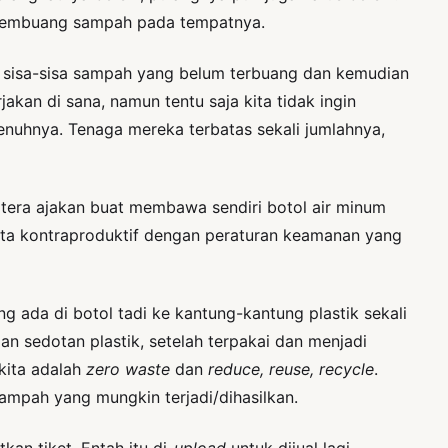
 membuang sampah pada tempatnya.
pu” sisa-sisa sampah yang belum terbuang dan kemudian
an di sana, namun tentu saja kita tidak ingin
enuhnya. Tenaga mereka terbatas sekali jumlahnya,
rtera ajakan buat membawa sendiri botol air minum
ata kontraproduktif dengan peraturan keamanan yang
g ada di botol tadi ke kantung-kantung plastik sekali
an sedotan plastik, setelah terpakai dan menjadi
kita adalah
zero waste
dan
reduce, reuse, recycle
.
mpah yang mungkin terjadi/dihasilkan.
an tiket. Entah itu di-
upload
untuk dijual lagi,