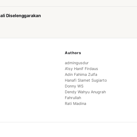
ali Diselenggarakan
Authors
admingusdur
A’isy Hanif Firdaus
Adin Fahima Zulfa
Hanafi Slamet Sugiarto
Donny WS
Dendy Wahyu Anugrah
Fahrullah
Rati Madina