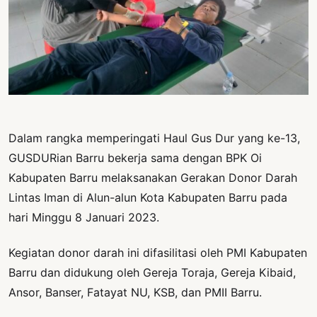
PERNYATAAN
SIKAP
SOROT
INDONESIA
RODUK
ENGETAHUAN
Dalam rangka memperingati Haul Gus Dur yang ke-13,
BUKU
GUSDURian Barru bekerja sama dengan BPK Oi
SELASAR
Kabupaten Barru melaksanakan Gerakan Donor Darah
JURNAL
Lintas Iman di Alun-alun Kota Kabupaten Barru pada
hari Minggu 8 Januari 2023.
ATATAN
OJOK
Kegiatan donor darah ini difasilitasi oleh PMI Kabupaten
Barru dan didukung oleh Gereja Toraja, Gereja Kibaid,
ENTANG
MI
Ansor, Banser, Fatayat NU, KSB, dan PMII Barru.