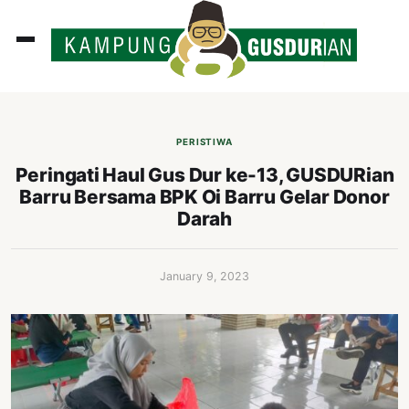
ADLINES
PUTAN
PERISTIWA
PERISTIWA
Peringati Haul Gus Dur ke-13, GUSDURian
Barru Bersama BPK Oi Barru Gelar Donor
SOSOK
Darah
INI
ATA
January 9, 2023
ISSA
ASTRA
OROT