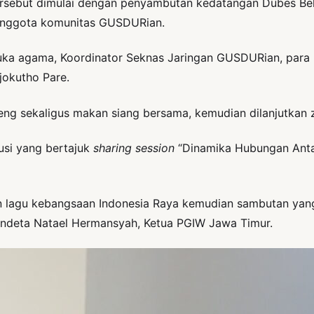
ersebut dimulai dengan penyambutan kedatangan Dubes Bel
 anggota komunitas GUSDURian.
emuka agama, Koordinator Seknas Jaringan GUSDURian, pa
okutho Pare.
ng sekaligus makan siang bersama, kemudian dilanjutkan 
usi yang bertajuk
sharing session
“Dinamika Hubungan Anta
an lagu kebangsaan Indonesia Raya kemudian sambutan yan
ndeta Natael Hermansyah, Ketua PGIW Jawa Timur.