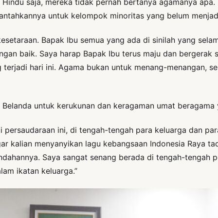
 Hindu saja, mereka tidak pernah bertanya agamanya apa. D
tahkannya untuk kelompok minoritas yang belum menjadi ba
esetaraan. Bapak Ibu semua yang ada di sinilah yang selam
engan baik. Saya harap Bapak Ibu terus maju dan bergerak 
ng terjadi hari ini. Agama bukan untuk menang-menangan,
 Belanda untuk kerukunan dan keragaman umat beragama ya
i persaudaraan ini, di tengah-tengah para keluarga dan para
r kalian menyanyikan lagu kebangsaan Indonesia Raya tadi
ndahannya. Saya sangat senang berada di tengah-tengah per
am ikatan keluarga.”