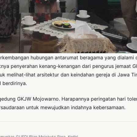
rkembangan hubungan antarumat beragama yang dialami d
tnya penyerahan kenang-kenangan dari pengurus jemaat 
ntuk melihat-lihat arsitektur dan keindahan gereja di Jaw
 berdirinya.
edung GKJW Mojowarno. Harapannya peringatan hari toleran
persaudaraan untuk mewujudkan indahnya kebersamaan.
unitas GUSDURian Mojokuto Pare, Kediri.