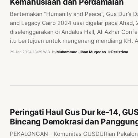
Kemanusiaan dan Perdamaian
Bertemakan "Humanity and Peace", Gus Dur’s 
and Legacy Cairo 2024 usai digelar pada Ahad, 
diselenggarakan di Andalus Hall, Al-Azhar Confe
itu bertujuan untuk mengenang mendiang KH. 
29 Jan 2024 13:29 WIB
·
by
Muhammad Jihan Muqodas
·
In
Peristiwa
Peringati Haul Gus Dur ke-14, G
Bincang Demokrasi dan Panggun
PEKALONGAN - Komunitas GUSDURian Pekalon