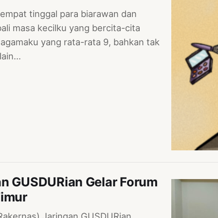
 tempat tinggal para biarawan dan
i masa kecilku yang bercita-cita
i agamaku yang rata-rata 9, bahkan tak
lain…
gan GUSDURian Gelar Forum
Timur
l (Rakernas) Jaringan GUSDURian,