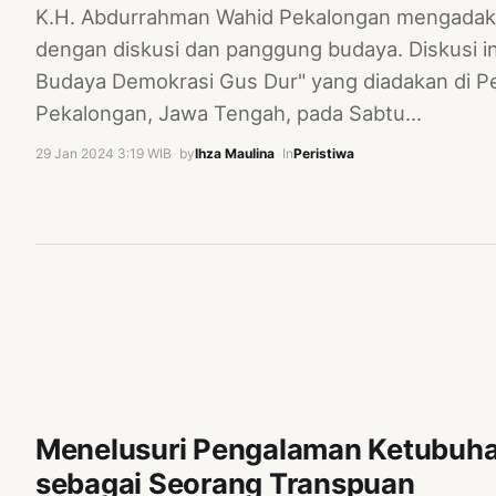
K.H. Abdurrahman Wahid Pekalongan mengadak
dengan diskusi dan panggung budaya. Diskusi i
Budaya Demokrasi Gus Dur" yang diadakan di 
Pekalongan, Jawa Tengah, pada Sabtu…
29 Jan 2024 3:19 WIB
·
by
Ihza Maulina
·
In
Peristiwa
Menelusuri Pengalaman Ketubuha
sebagai Seorang Transpuan