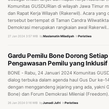
Komunitas GUSDURian di wilayah Jawa Timur 
dan Rapat Kerja Wilayah (Rakerwil). Acara yang
tersebut bertempat di Taman Candra Wilwatikt
Demokrasi merupakan rangkaian awal Rakerwil
27 Jan 2024 3:57 WIB
·
by
Maslamatin Miladiyah
·
In
Peristiwa
Gardu Pemilu Bone Dorong Setiap
Pengawasan Pemilu yang Inklusif 
BONE - Rabu, 24 Januari 2024 Komunitas GUS
dialog terbuka dalam agenda haul Gus Dur ke-14
dengan menggandeng jejaring yang ada, yakni 
Bone) dan Forum Demokrasi Milenial (Freedom). 
26 Jan 2024 0:16 WIB
·
by
Jumadi Jufri
·
In
Peristiwa