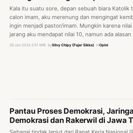
Kala itu suatu sore, depan sebuah biara Katolik
calon imam, aku merenung dan mengingat kembal
ingin menjadi pastor/imam. Mungkin karena nila
jarang aku mendapat nilai 10, namun ada alasan 
29 Jan 2024 2:51 WIB
·
by
Silvy Chipy (Fajar Sikka)
·
In
Opini
Pantau Proses Demokrasi, Jarin
Demokrasi dan Rakerwil di Jawa 
Sebagai tindak lanjut dari Rapat Kerja Nasiona