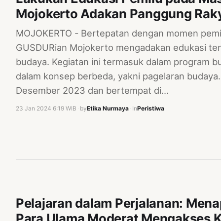
Mojokerto Adakan Panggung Rak
MOJOKERTO - Bertepatan dengan momen pemilu
GUSDURian Mojokerto mengadakan edukasi tent
budaya. Kegiatan ini termasuk dalam program 
dalam konsep berbeda, yakni pagelaran budaya.
Desember 2023 dan bertempat di…
23 Jan 2024 6:19 WIB
·
by
Etika Nurmaya
·
In
Peristiwa
Pelajaran dalam Perjalanan: Mena
Para Ulama Moderat Mengakses 