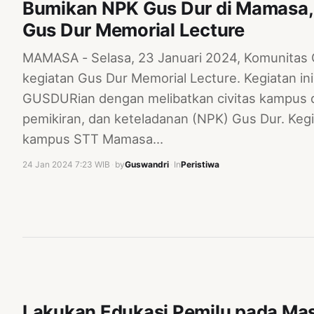
Bumikan NPK Gus Dur di Mamasa
Gus Dur Memorial Lecture
MAMASA - Selasa, 23 Januari 2024, Komunita
kegiatan Gus Dur Memorial Lecture. Kegiatan i
GUSDURian dengan melibatkan civitas kampus da
pemikiran, dan keteladanan (NPK) Gus Dur. Kegi
kampus STT Mamasa…
24 Jan 2024 7:23 WIB
·
by
Guswandri
·
In
Peristiwa
Lakukan Edukasi Pemilu pada Ma