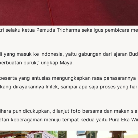
Putri selaku ketua Pemuda Tridharma sekaligus pembicara m
li yang masuk ke Indonesia, yaitu gabungan dari ajaran B
erbuatan buruk,” ungkap Maya.
i peserta yang antusias mengungkapkan rasa penasarannya
kang dirayakannya Imlek, sampai apa saja proses yang harus
ihara pun dicukupkan, dilanjut foto bersama dan makan sia
safari keberagaman menuju tempat kedua yaitu Pura Eka Wi