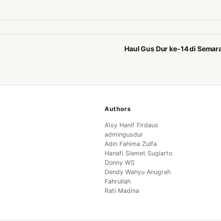
Haul Gus Dur ke-14 di Semar
Authors
A’isy Hanif Firdaus
admingusdur
Adin Fahima Zulfa
Hanafi Slamet Sugiarto
Donny WS
Dendy Wahyu Anugrah
Fahrullah
Rati Madina