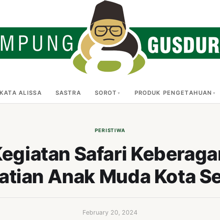
KATA ALISSA
SASTRA
SOROT
PRODUK PENGETAHUAN
PERISTIWA
Kegiatan Safari Keberag
atian Anak Muda Kota S
February 20, 2024