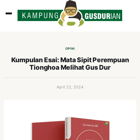
ADLINES
PUTAN
OPINI
PERISTIWA
Kumpulan Esai: Mata Sipit Perempuan
Tionghoa Melihat Gus Dur
SOSOK
INI
April 22, 2024
ATA
ISSA
ASTRA
OROT