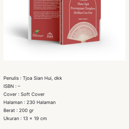
PERNYATAAN
SIKAP
SOROT
INDONESIA
RODUK
ENGETAHUAN
BUKU
SELASAR
Penulis : Tjoa Sian Hui, dkk
JURNAL
ISBN : –
ATATAN
Cover : Soft Cover
OJOK
Halaman : 230 Halaman
Berat : 200 gr
ENTANG
Ukuran : 13 x 19 cm
MI