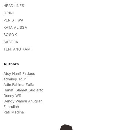
HEADLINES
OPINI
PERISTIWA
KATA ALISSA
SOSOK
SASTRA
TENTANG KAMI
Authors
A’isy Hanif Firdaus
admingusdur
Adin Fahima Zulfa
Hanafi Slamet Sugiarto
Donny WS
Dendy Wahyu Anugrah
Fahrullah
Rati Madina