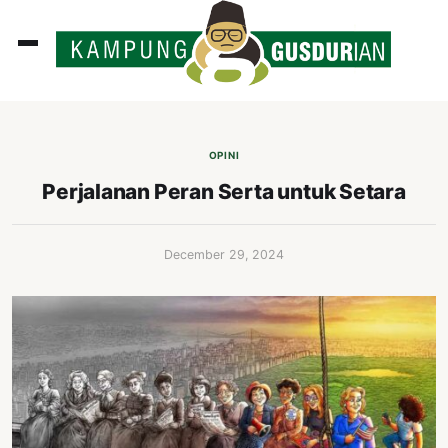
ADLINES
PUTAN
OPINI
PERISTIWA
Perjalanan Peran Serta untuk Setara
SOSOK
INI
December 29, 2024
ATA
ISSA
ASTRA
OROT