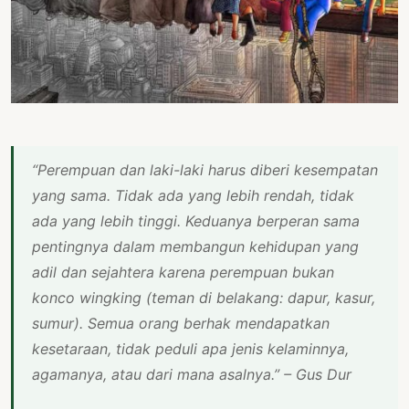
PERNYATAAN
SIKAP
SOROT
INDONESIA
RODUK
ENGETAHUAN
“Perempuan dan laki-laki harus diberi kesempatan
BUKU
yang sama. Tidak ada yang lebih rendah, tidak
SELASAR
ada yang lebih tinggi. Keduanya berperan sama
pentingnya dalam membangun kehidupan yang
JURNAL
adil dan sejahtera karena perempuan bukan
ATATAN
konco wingking
(teman di belakang: dapur, kasur,
OJOK
sumur). Semua orang berhak mendapatkan
kesetaraan, tidak peduli apa jenis kelaminnya,
ENTANG
agamanya, atau dari mana asalnya.” – Gus Dur
MI