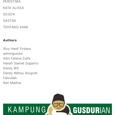
PERISTIWA
KATA ALISSA
SOSOK
SASTRA
TENTANG KAMI
Authors
A’isy Hanif Firdaus
admingusdur
Adin Fahima Zulfa
Hanafi Slamet Sugiarto
Donny WS
Dendy Wahyu Anugrah
Fahrullah
Rati Madina