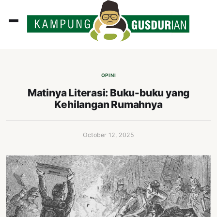
ADLINES
PUTAN
OPINI
PERISTIWA
Matinya Literasi: Buku-buku yang
Kehilangan Rumahnya
SOSOK
INI
October 12, 2025
ATA
ISSA
ASTRA
OROT