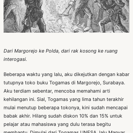
PERNYATAAN
SIKAP
SOROT
INDONESIA
RODUK
ENGETAHUAN
Dari Margorejo ke Polda, dari rak kosong ke ruang
interogasi.
BUKU
SELASAR
Beberapa waktu yang lalu, aku dikejutkan dengan kabar
JURNAL
tutupnya toko buku Togamas di Margorejo, Surabaya.
Aku terdiam sebentar, mencoba memahami arti
ATATAN
kehilangan ini. Sial, Togamas yang lima tahun terakhir
OJOK
mulai menutup beberapa tokonya, kini sudah mencapai
ENTANG
babak akhir. Hilang sudah diskon 10% dan 15% untuk
MI
pelajar atau mahasiswa yang dulu terasa begitu
membantu. Dimulai dari Togamas UNESA, lalu Manyar,