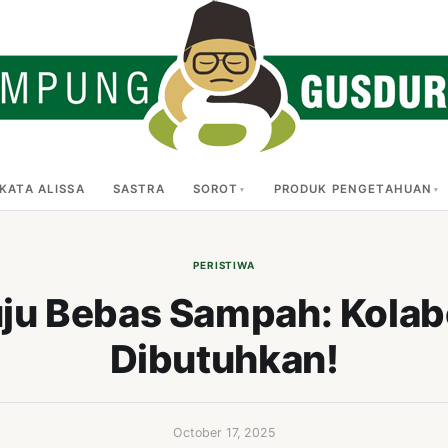
KATA ALISSA
SASTRA
SOROT
PRODUK PENGETAHUAN
PERISTIWA
u Bebas Sampah: Kolabo
Dibutuhkan!
October 17, 2025