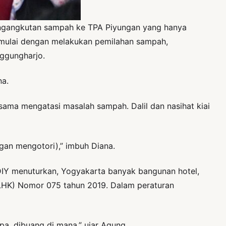
pengangkutan sampah ke TPA Piyungan yang hanya
imulai dengan melakukan pemilahan sampah,
nggungharjo.
na.
ama mengatasi masalah sampah. Dalil dan nasihat kiai
gan mengotori),” imbuh Diana.
DIY menuturkan, Yogyakarta banyak bangunan hotel,
 LHK) Nomor 075 tahun 2019. Dalam peraturan
pa, dibuang di mana,” ujar Agung.