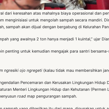
awal dari keresahan atas mahalnya biaya operasional dan 
m menginisiasi untuk mengolah sampah secara mandiri. D
ah, sampah akan dijual dengan bergabung di Kelurahan Pa
pah yang awalnya 2 ton hanya menjadi 1 kuintal,” ujar Dia
in penting untuk kemudian mengajak para santri bersama-s
m ngresiki ojo ngregeti
(kalau tidak mau membersihkan jan
engendalian Pencemaran dan Kerusakan Lingkungan Hidup 
eraturan Menteri Lingkungan Hidup dan Kehutanan (Permen
 menyusun
road map
pengurangan sampah.
an sampah yang dihasilkan itu dari mana, digunakan untuk a