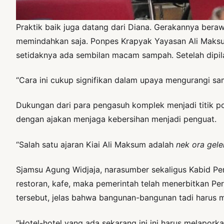
Praktik baik juga datang dari Diana. Gerakannya ber
memindahkan saja. Ponpes Krapyak Yayasan Ali Maksu
setidaknya ada sembilan macam sampah. Setelah dipil
“Cara ini cukup signifikan dalam upaya mengurangi sam
Dukungan dari para pengasuh komplek menjadi titik po
dengan ajakan menjaga kebersihan menjadi penguat.
“Salah satu ajaran Kiai Ali Maksum adalah
nek ora gele
Sjamsu Agung Widjaja, narasumber sekaligus Kabid P
restoran, kafe, maka pemerintah telah menerbitkan P
tersebut, jelas bahwa bangunan-bangunan tadi harus
“Hotel-hotel yang ada sekarang ini ini harus melapork