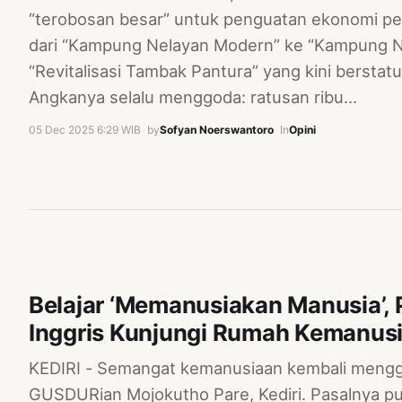
“terobosan besar” untuk penguatan ekonomi pesi
dari “Kampung Nelayan Modern” ke “Kampung Nel
“Revitalisasi Tambak Pantura” yang kini berstat
Angkanya selalu menggoda: ratusan ribu…
05 Dec 2025 6:29 WIB
·
by
Sofyan Noerswantoro
·
In
Opini
Belajar ‘Memanusiakan Manusia’
Inggris Kunjungi Rumah Kemanu
KEDIRI - Semangat kemanusiaan kembali meng
GUSDURian Mojokutho Pare, Kediri. Pasalnya pu