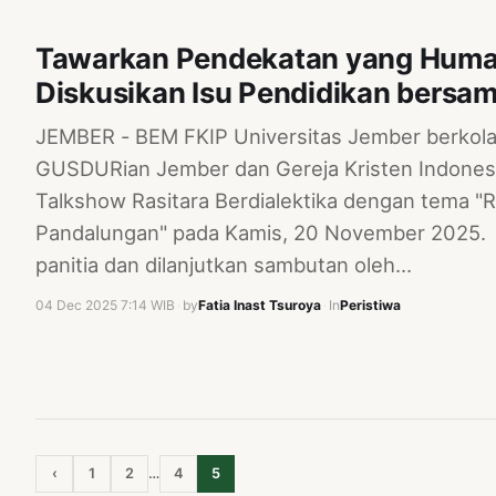
Tawarkan Pendekatan yang Huma
Diskusikan Isu Pendidikan bersam
JEMBER - BEM FKIP Universitas Jember berkol
GUSDURian Jember dan Gereja Kristen Indonesi
Talkshow Rasitara Berdialektika dengan tema "R
Pandalungan" pada Kamis, 20 November 2025. A
panitia dan dilanjutkan sambutan oleh…
04 Dec 2025 7:14 WIB
·
by
Fatia Inast Tsuroya
·
In
Peristiwa
‹
1
2
…
4
5