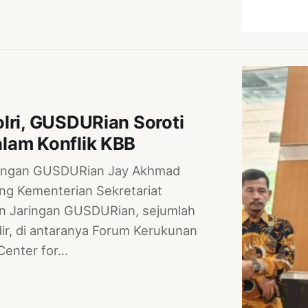
lri, GUSDURian Soroti
lam Konflik KBB
aringan GUSDURian Jay Akhmad
ng Kementerian Sekretariat
in Jaringan GUSDURian, sejumlah
adir, di antaranya Forum Kerukunan
Center for…