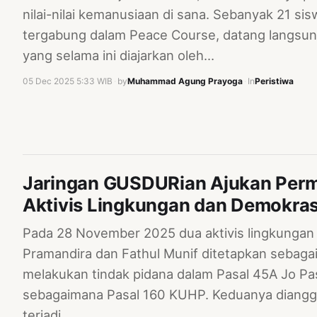
nilai-nilai kemanusiaan di sana. Sebanyak 21 si
tergabung dalam Peace Course, datang langsung 
yang selama ini diajarkan oleh…
05 Dec 2025 5:33 WIB
·
by
Muhammad Agung Prayoga
·
In
Peristiwa
Jaringan GUSDURian Ajukan Pe
Aktivis Lingkungan dan Demokras
Pada 28 November 2025 dua aktivis lingkungan
Pramandira dan Fathul Munif ditetapkan sebaga
melakukan tindak pidana dalam Pasal 45A Jo P
sebagaimana Pasal 160 KUHP. Keduanya diangg
terjadi…