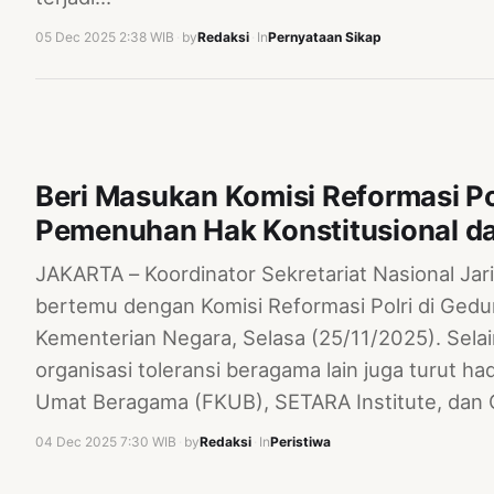
05 Dec 2025 2:38 WIB
·
by
Redaksi
·
In
Pernyataan Sikap
Beri Masukan Komisi Reformasi Po
Pemenuhan Hak Konstitusional da
JAKARTA – Koordinator Sekretariat Nasional J
bertemu dengan Komisi Reformasi Polri di Gedu
Kementerian Negara, Selasa (25/11/2025). Sela
organisasi toleransi beragama lain juga turut h
Umat Beragama (FKUB), SETARA Institute, dan 
04 Dec 2025 7:30 WIB
·
by
Redaksi
·
In
Peristiwa