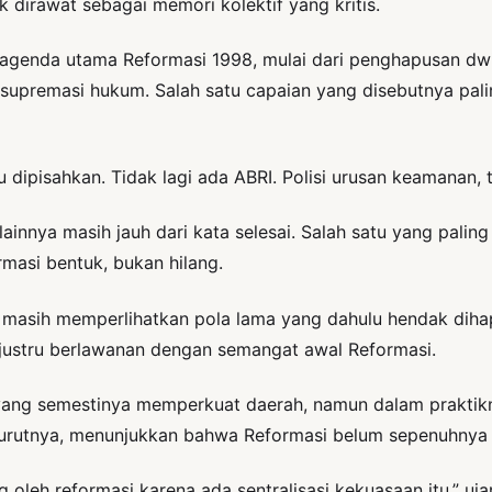
k dirawat sebagai memori kolektif yang kritis.
agenda utama Reformasi 1998, mulai dari penghapusan dwi
upremasi hukum. Salah satu capaian yang disebutnya paling
tu dipisahkan. Tidak lagi ada ABRI. Polisi urusan keamanan,
ainnya masih jauh dari kata selesai. Salah satu yang palin
rmasi bentuk, bukan hilang.
 ini masih memperlihatkan pola lama yang dahulu hendak di
 justru berlawanan dengan semangat awal Reformasi.
aan yang semestinya memperkuat daerah, namun dalam prakt
 menurutnya, menunjukkan bahwa Reformasi belum sepenuhnya
 oleh reformasi karena ada sentralisasi kekuasaan itu,” uj