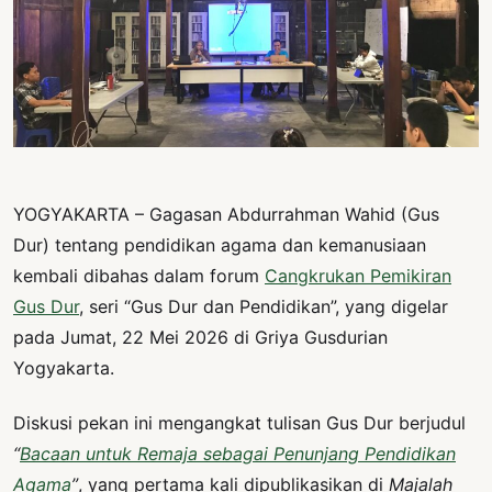
PERNYATAAN
SIKAP
SOROT
INDONESIA
RODUK
ENGETAHUAN
YOGYAKARTA – Gagasan Abdurrahman Wahid (Gus
BUKU
Dur) tentang pendidikan agama dan kemanusiaan
SELASAR
kembali dibahas dalam forum
Cangkrukan Pemikiran
JURNAL
Gus Dur
, seri “Gus Dur dan Pendidikan”, yang digelar
pada Jumat, 22 Mei 2026 di Griya Gusdurian
ATATAN
Yogyakarta.
OJOK
Diskusi pekan ini mengangkat tulisan Gus Dur berjudul
ENTANG
MI
“
Bacaan untuk Remaja sebagai Penunjang Pendidikan
Agama
”
, yang pertama kali dipublikasikan di
Majalah