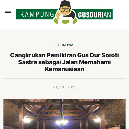
ADLINES
PUTAN
PERISTIWA
PERISTIWA
Cangkrukan Pemikiran Gus Dur Soroti
Sastra sebagai Jalan Memahami
SOSOK
Kemanusiaan
INI
ATA
May 26, 2026
ISSA
ASTRA
OROT