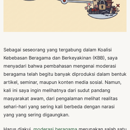
PERNYATAAN
SIKAP
SOROT
INDONESIA
RODUK
ENGETAHUAN
Sebagai seseorang yang tergabung dalam Koalisi
Kebebasan Beragama dan Berkeyakinan (KBB), saya
BUKU
menyadari bahwa pembahasan mengenai moderasi
SELASAR
beragama telah begitu banyak diproduksi dalam bentuk
JURNAL
artikel, seminar, maupun konten media sosial. Namun,
kali ini saya ingin melihatnya dari sudut pandang
ATATAN
masyarakat awam, dari pengalaman melihat realitas
OJOK
sehari-hari yang sering kali berbeda dengan narasi
ENTANG
yang yang sering digaungkan.
MI
Harus diakui,
moderasi beragama
merupakan salah satu