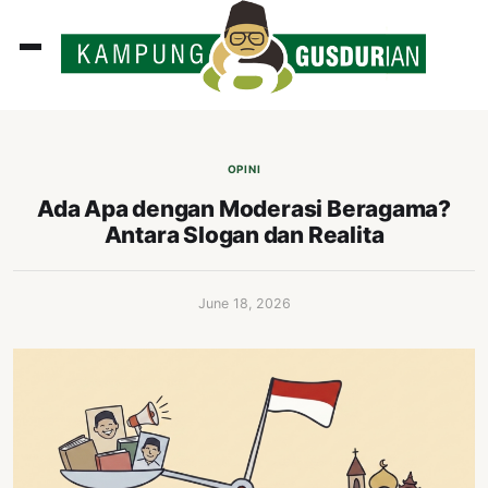
ADLINES
PUTAN
OPINI
PERISTIWA
Ada Apa dengan Moderasi Beragama?
Antara Slogan dan Realita
SOSOK
INI
June 18, 2026
ATA
ISSA
ASTRA
OROT