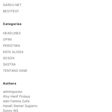
GARDU.NET
BESTFEST
Categories
HEADLINES
OPINI
PERISTIWA
KATA ALISSA
SOSOK
SASTRA
TENTANG KAMI
Authors
admingusdur
A’isy Hanif Firdaus
Adin Fahima Zulfa
Hanafi Slamet Sugiarto
Donny WS