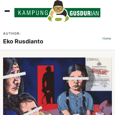
ADLINES
AUTHOR:
PUTAN
Home
›
Eko Rusdianto
PERISTIWA
SOSOK
INI
ATA
ISSA
ASTRA
OROT