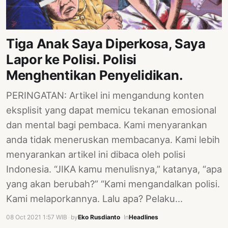
PERNYATAAN
SIKAP
SOROT
Tiga Anak Saya Diperkosa, Saya
INDONESIA
Lapor ke Polisi. Polisi
RODUK
Menghentikan Penyelidikan.
ENGETAHUAN
PERINGATAN: Artikel ini mengandung konten
BUKU
eksplisit yang dapat memicu tekanan emosional
SELASAR
dan mental bagi pembaca. Kami menyarankan
anda tidak meneruskan membacanya. Kami lebih
JURNAL
menyarankan artikel ini dibaca oleh polisi
ATATAN
Indonesia. “JIKA kamu menulisnya,” katanya, “apa
OJOK
yang akan berubah?” “Kami mengandalkan polisi.
ENTANG
Kami melaporkannya. Lalu apa? Pelaku…
MI
08 Oct 2021 1:57 WIB
·
by
Eko Rusdianto
·
In
Headlines