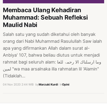
PERNYATAAN
Membaca Ulang Kehadiran
SIKAP
Muhammad: Sebuah Refleksi
SOROT
INDONESIA
Maulid Nabi
RODUK
Salah satu yang sudah diketahui oleh banyak
ENGETAHUAN
orang dari Nabi Muhammad Rasulullah Saw ialah
apa yang difirmankan Allah dalam surat al-
BUKU
Anbiya' 107, bahwa beliau diutus untuk menjadi
SELASAR
rahmat bagi seluruh alam: وما ارسلناك الا رحمۃ للعا
JURNAL
لمين "wa maa arsalnaka illa rahmatan lil 'Alamin"
(Tidaklah…
ATATAN
OJOK
04 Nov 2020 2:44 WIB
·
by
Marzuki Kurdi
·
In
Opini
ENTANG
MI