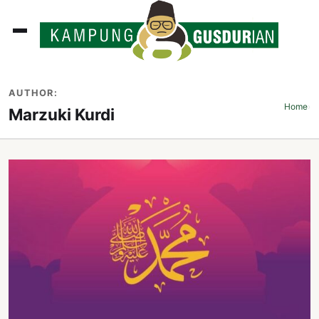
ADLINES
AUTHOR:
PUTAN
Home
›
Marzuki Kurdi
PERISTIWA
SOSOK
INI
ATA
ISSA
ASTRA
OROT