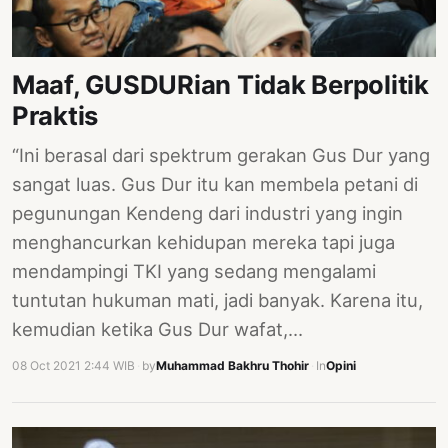
PERNYATAAN
SIKAP
SOROT
Maaf, GUSDURian Tidak Berpolitik
INDONESIA
Praktis
RODUK
“Ini berasal dari spektrum gerakan Gus Dur yang
ENGETAHUAN
sangat luas. Gus Dur itu kan membela petani di
BUKU
pegunungan Kendeng dari industri yang ingin
SELASAR
menghancurkan kehidupan mereka tapi juga
mendampingi TKI yang sedang mengalami
JURNAL
tuntutan hukuman mati, jadi banyak. Karena itu,
ATATAN
kemudian ketika Gus Dur wafat,…
OJOK
08 Oct 2021 2:44 WIB
·
by
Muhammad Bakhru Thohir
·
In
Opini
ENTANG
MI