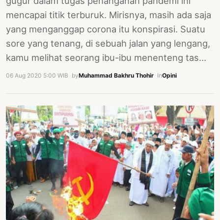
gugur dalam tugas penanganan pandemi ini
mencapai titik terburuk. Mirisnya, masih ada saja
yang menganggap corona itu konspirasi. Suatu
sore yang tenang, di sebuah jalan yang lengang,
kamu melihat seorang ibu-ibu menenteng tas…
06 Aug 2020 5:00 WIB
·
by
Muhammad Bakhru Thohir
·
In
Opini