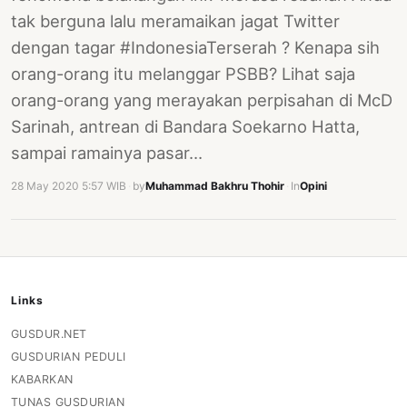
tak berguna lalu meramaikan jagat Twitter
dengan tagar #IndonesiaTerserah ? Kenapa sih
orang-orang itu melanggar PSBB? Lihat saja
orang-orang yang merayakan perpisahan di McD
Sarinah, antrean di Bandara Soekarno Hatta,
sampai ramainya pasar…
28 May 2020 5:57 WIB
·
by
Muhammad Bakhru Thohir
·
In
Opini
Links
GUSDUR.NET
GUSDURIAN PEDULI
KABARKAN
TUNAS GUSDURIAN