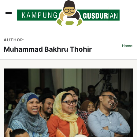
ADLINES
AUTHOR:
PUTAN
Home
›
Muhammad Bakhru Thohir
PERISTIWA
SOSOK
INI
ATA
ISSA
ASTRA
OROT