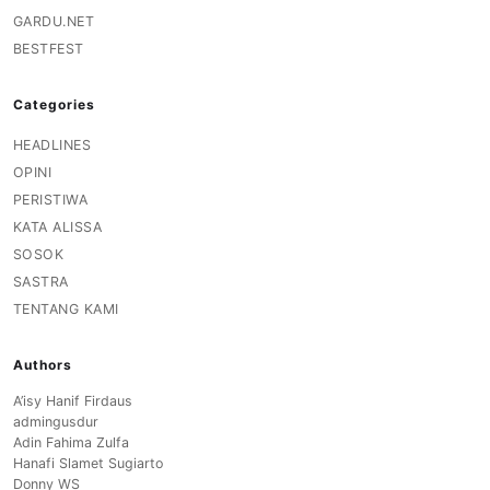
GARDU.NET
BESTFEST
Categories
HEADLINES
OPINI
PERISTIWA
KATA ALISSA
SOSOK
SASTRA
TENTANG KAMI
Authors
A’isy Hanif Firdaus
admingusdur
Adin Fahima Zulfa
Hanafi Slamet Sugiarto
Donny WS