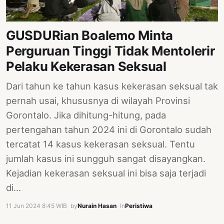
PERNYATAAN
SIKAP
GUSDURian Boalemo Minta
SOROT
INDONESIA
Perguruan Tinggi Tidak Mentolerir
Pelaku Kekerasan Seksual
RODUK
ENGETAHUAN
Dari tahun ke tahun kasus kekerasan seksual tak
pernah usai, khususnya di wilayah Provinsi
BUKU
Gorontalo. Jika dihitung-hitung, pada
SELASAR
pertengahan tahun 2024 ini di Gorontalo sudah
JURNAL
tercatat 14 kasus kekerasan seksual. Tentu
jumlah kasus ini sungguh sangat disayangkan.
ATATAN
OJOK
Kejadian kekerasan seksual ini bisa saja terjadi
di…
ENTANG
MI
11 Jun 2024 8:45 WIB
·
by
Nurain Hasan
·
In
Peristiwa