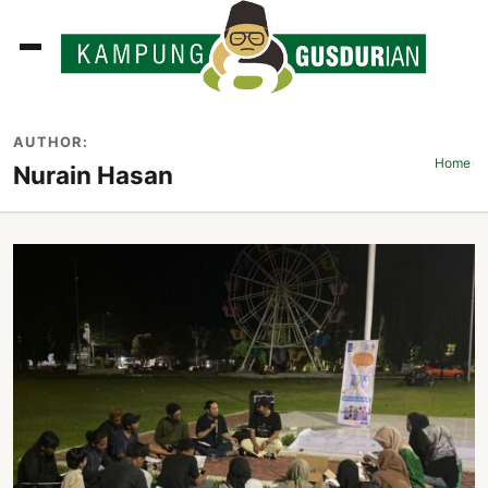
ADLINES
AUTHOR:
PUTAN
Home
›
Nurain Hasan
PERISTIWA
SOSOK
INI
ATA
ISSA
ASTRA
OROT