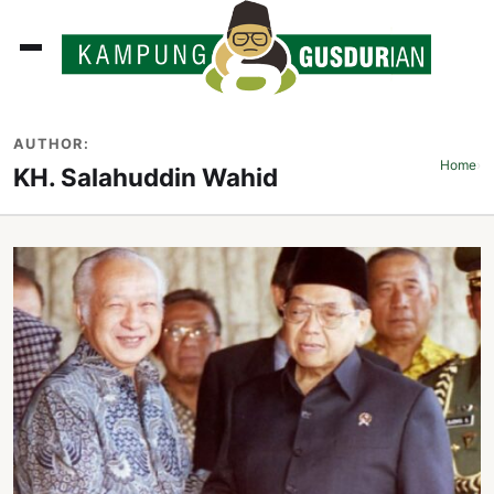
ADLINES
AUTHOR:
PUTAN
Home
›
KH. Salahuddin Wahid
PERISTIWA
SOSOK
INI
ATA
ISSA
ASTRA
OROT