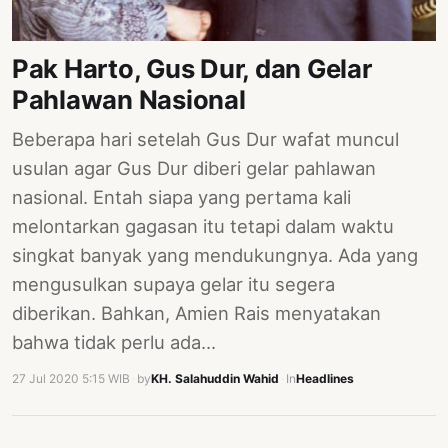
PERNYATAAN
SIKAP
Pak Harto, Gus Dur, dan Gelar
SOROT
Pahlawan Nasional
INDONESIA
RODUK
Beberapa hari setelah Gus Dur wafat muncul
ENGETAHUAN
usulan agar Gus Dur diberi gelar pahlawan
nasional. Entah siapa yang pertama kali
BUKU
melontarkan gagasan itu tetapi dalam waktu
SELASAR
singkat banyak yang mendukungnya. Ada yang
JURNAL
mengusulkan supaya gelar itu segera
diberikan. Bahkan, Amien Rais menyatakan
ATATAN
bahwa tidak perlu ada…
OJOK
27 Jul 2020 5:15 WIB
·
by
KH. Salahuddin Wahid
·
In
Headlines
ENTANG
MI