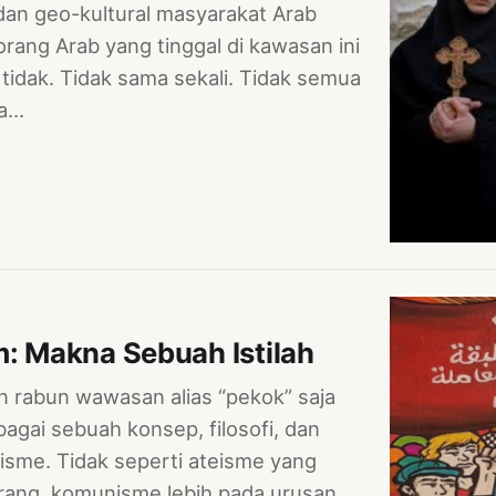
 dan geo-kultural masyarakat Arab
rang Arab yang tinggal di kawasan ini
tidak. Tidak sama sekali. Tidak semua
ua…
m: Makna Sebuah Istilah
 rabun wawasan alias “pekok” saja
ai sebuah konsep, filosofi, dan
isme. Tidak seperti ateisme yang
rang, komunisme lebih pada urusan