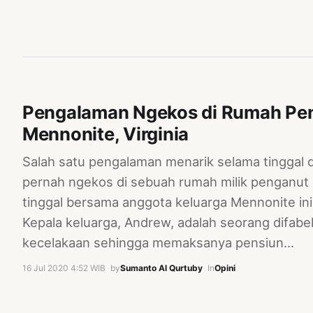
Pengalaman Ngekos di Rumah Pen
Mennonite, Virginia
Salah satu pengalaman menarik selama tinggal d
pernah ngekos di sebuah rumah milik penganut
tinggal bersama anggota keluarga Mennonite ini 
Kepala keluarga, Andrew, adalah seorang difabel
kecelakaan sehingga memaksanya pensiun…
16 Jul 2020 4:52 WIB
·
by
Sumanto Al Qurtuby
·
In
Opini