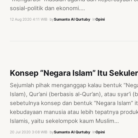
sosial-politik dan ekonomi.…
12 Aug 2020 4:11 WIB
·
by
Sumanto Al Qurtuby
·
In
Opini
Konsep “Negara Islam” Itu Sekuler
Sejumlah pihak menganggap kalau bentuk “Negara
Islam), Qur’ani (berbasis al-Qur’an), atau syar’i 
sebetulnya konsep dan bentuk “Negara Islam” it
kebudayaan manusia atau lebih tepatnya produk 
Islamis, yaitu sekelompok kaum Muslim…
20 Jul 2020 3:08 WIB
·
by
Sumanto Al Qurtuby
·
In
Opini