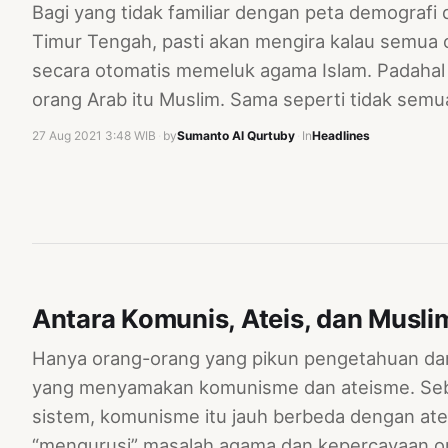
Bagi yang tidak familiar dengan peta demografi
Timur Tengah, pasti akan mengira kalau semua o
secara otomatis memeluk agama Islam. Padahal 
orang Arab itu Muslim. Sama seperti tidak sem
27 Aug 2021 3:48 WIB
·
by
Sumanto Al Qurtuby
·
In
Headlines
Antara Komunis, Ateis, dan Musli
Hanya orang-orang yang pikun pengetahuan dan
yang menyamakan komunisme dan ateisme. Sebag
sistem, komunisme itu jauh berbeda dengan ate
“mengurusi” masalah agama dan kepercayaan o