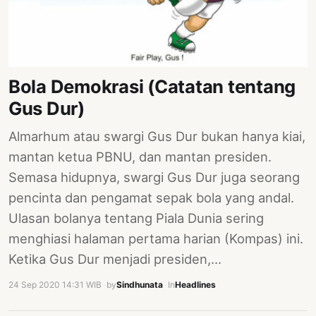
PERNYATAAN
SIKAP
SOROT
INDONESIA
Bola Demokrasi (Catatan tentang
RODUK
Gus Dur)
ENGETAHUAN
Almarhum atau swargi Gus Dur bukan hanya kiai,
BUKU
mantan ketua PBNU, dan mantan presiden.
SELASAR
Semasa hidupnya, swargi Gus Dur juga seorang
JURNAL
pencinta dan pengamat sepak bola yang andal.
Ulasan bolanya tentang Piala Dunia sering
ATATAN
menghiasi halaman pertama harian (Kompas) ini.
OJOK
Ketika Gus Dur menjadi presiden,…
ENTANG
24 Sep 2020 14:31 WIB
·
by
Sindhunata
·
In
Headlines
MI