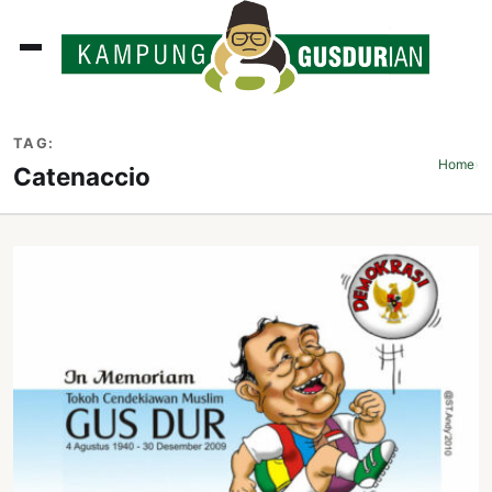
ADLINES
TAG:
PUTAN
Home
›
Catenaccio
PERISTIWA
SOSOK
INI
ATA
ISSA
ASTRA
OROT