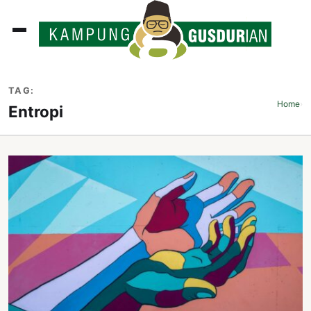
ADLINES
TAG:
PUTAN
Home
›
Entropi
PERISTIWA
SOSOK
INI
ATA
ISSA
ASTRA
OROT