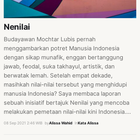
PERNYATAAN
SIKAP
SOROT
Nenilai
INDONESIA
Budayawan Mochtar Lubis pernah
RODUK
menggambarkan potret Manusia Indonesia
ENGETAHUAN
dengan sikap munafik, enggan bertanggung
BUKU
jawab, feodal, suka takhayul, artistik, dan
SELASAR
berwatak lemah. Setelah empat dekade,
masihkah nilai-nilai tersebut yang menghidupi
JURNAL
manusia Indonesia? Saya membaca laporan
ATATAN
sebuah inisiatif bertajuk Nenilai yang mencoba
OJOK
melakukan pemetaan nilai-nilai kini Indonesia.…
ENTANG
08 Sep 2021 2:46 WIB
·
by
Alissa Wahid
·
In
Kata Alissa
MI