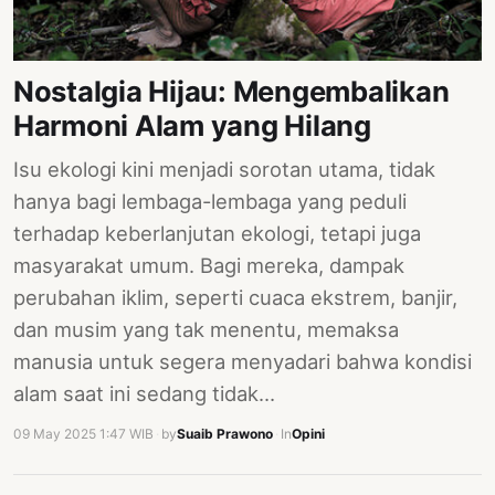
PERNYATAAN
SIKAP
SOROT
Nostalgia Hijau: Mengembalikan
INDONESIA
Harmoni Alam yang Hilang
RODUK
Isu ekologi kini menjadi sorotan utama, tidak
ENGETAHUAN
hanya bagi lembaga-lembaga yang peduli
BUKU
terhadap keberlanjutan ekologi, tetapi juga
SELASAR
masyarakat umum. Bagi mereka, dampak
perubahan iklim, seperti cuaca ekstrem, banjir,
JURNAL
dan musim yang tak menentu, memaksa
ATATAN
manusia untuk segera menyadari bahwa kondisi
OJOK
alam saat ini sedang tidak…
ENTANG
09 May 2025 1:47 WIB
·
by
Suaib Prawono
·
In
Opini
MI