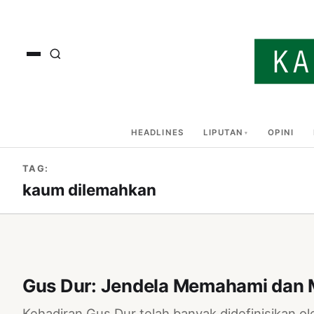
HEADLINES
LIPUTAN
OPINI
TAG:
kaum dilemahkan
Gus Dur: Jendela Memahami dan 
Kehadiran Gus Dur telah banyak didefinisikan ol