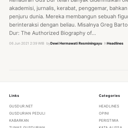
akademisi, jurnalis, kerabat, penggemar, bahkan 
penjuru dunia. Mereka membangun sebuah figu
berinteraksi dengan beliau. Misalnya Greg Bart
Dur: The Authorized Biography of…
06 Jun 2021 2:39 WIB
·
by
Dewi Hermawati Resminingayu
·
In
Headlines
Links
Categories
GUSDUR.NET
HEADLINES
GUSDURIAN PEDULI
OPINI
KABARKAN
PERISTIWA
TUNAS GUSDURIAN
KATA ALISSA