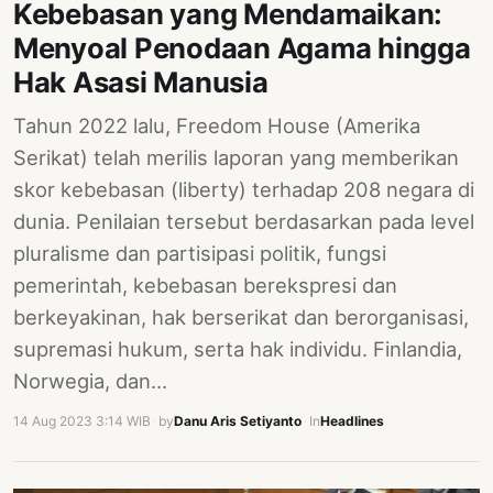
Kebebasan yang Mendamaikan:
PERNYATAAN
SIKAP
Menyoal Penodaan Agama hingga
Hak Asasi Manusia
SOROT
INDONESIA
Tahun 2022 lalu, Freedom House (Amerika
RODUK
Serikat) telah merilis laporan yang memberikan
ENGETAHUAN
skor kebebasan (liberty) terhadap 208 negara di
dunia. Penilaian tersebut berdasarkan pada level
BUKU
pluralisme dan partisipasi politik, fungsi
SELASAR
pemerintah, kebebasan berekspresi dan
JURNAL
berkeyakinan, hak berserikat dan berorganisasi,
supremasi hukum, serta hak individu. Finlandia,
ATATAN
OJOK
Norwegia, dan…
14 Aug 2023 3:14 WIB
·
by
Danu Aris Setiyanto
·
In
Headlines
ENTANG
MI