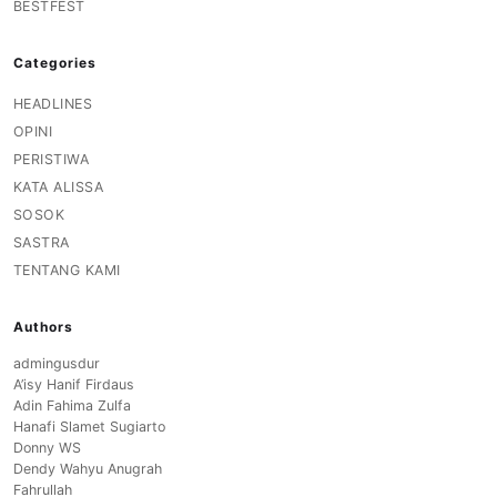
BESTFEST
Categories
HEADLINES
OPINI
PERISTIWA
KATA ALISSA
SOSOK
SASTRA
TENTANG KAMI
Authors
admingusdur
A’isy Hanif Firdaus
Adin Fahima Zulfa
Hanafi Slamet Sugiarto
Donny WS
Dendy Wahyu Anugrah
Fahrullah