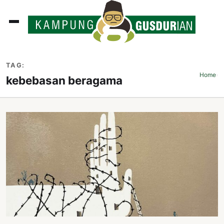
ADLINES
TAG:
PUTAN
Home
›
kebebasan beragama
PERISTIWA
SOSOK
INI
ATA
ISSA
ASTRA
OROT