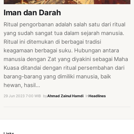
PERNYATAAN
Iman dan Darah
SIKAP
SOROT
Ritual pengorbanan adalah salah satu dari ritual
INDONESIA
yang sudah sangat tua dalam sejarah manusia.
RODUK
Ritual ini ditemukan di berbagai tradisi
ENGETAHUAN
keagamaan berbagai suku. Hubungan antara
manusia dengan Zat yang diyakini sebagai Maha
BUKU
Kuasa ditandai dengan ritual persembahan dari
SELASAR
barang-barang yang dimiliki manusia, baik
JURNAL
hewan, hasil…
ATATAN
29 Jun 2023 7:00 WIB
·
by
Ahmad Zainul Hamdi
·
In
Headlines
OJOK
ENTANG
MI
Links