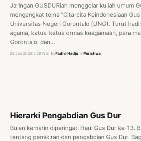
Jaringan GUSDURian menggelar kuliah umum Gu
mengangkat tema "Cita-cita Keindonesiaan Gus D
Universitas Negeri Gorontalo (UNG). Turut hadi
agama, ketua-ketua ormas keagamaan, para mah
Gorontalo, dan…
28 Jan 2023 5:28 WIB
·
by
Fadhil Hadju
·
In
Peristiwa
Hierarki Pengabdian Gus Dur
Bulan kemarin diperingati Haul Gus Dur ke-13. B
tentang pemikiran dan pengabdian Gus Dur. Ba