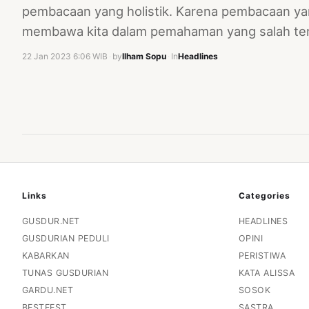
pembacaan yang holistik. Karena pembacaan yan
membawa kita dalam pemahaman yang salah ten
22 Jan 2023 6:06 WIB
·
by
Ilham Sopu
·
In
Headlines
Links
Categories
GUSDUR.NET
HEADLINES
GUSDURIAN PEDULI
OPINI
KABARKAN
PERISTIWA
TUNAS GUSDURIAN
KATA ALISSA
GARDU.NET
SOSOK
BESTFEST
SASTRA