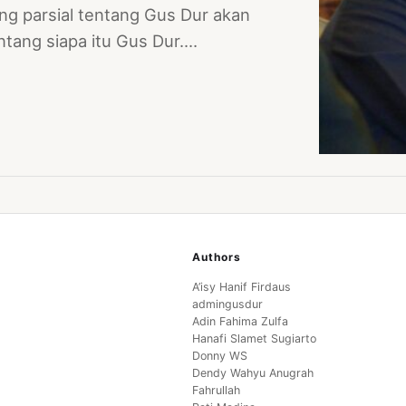
g parsial tentang Gus Dur akan
tang siapa itu Gus Dur.…
Authors
A’isy Hanif Firdaus
admingusdur
Adin Fahima Zulfa
Hanafi Slamet Sugiarto
Donny WS
Dendy Wahyu Anugrah
Fahrullah