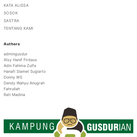
KATA ALISSA
SOSOK
SASTRA
TENTANG KAMI
Authors
admingusdur
A’isy Hanif Firdaus
Adin Fahima Zulfa
Hanafi Slamet Sugiarto
Donny WS
Dendy Wahyu Anugrah
Fahrullah
Rati Madina