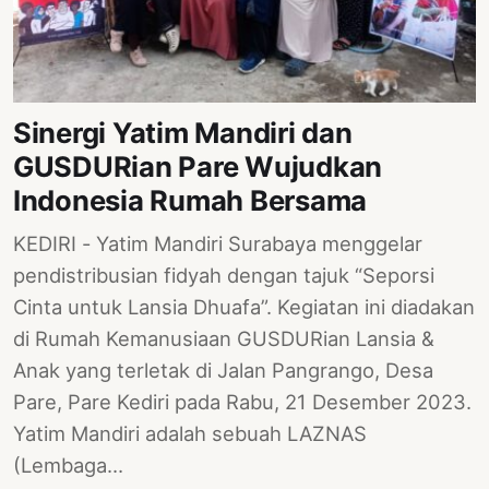
PERNYATAAN
SIKAP
SOROT
INDONESIA
Sinergi Yatim Mandiri dan
RODUK
GUSDURian Pare Wujudkan
ENGETAHUAN
Indonesia Rumah Bersama
BUKU
KEDIRI - Yatim Mandiri Surabaya menggelar
SELASAR
pendistribusian fidyah dengan tajuk “Seporsi
JURNAL
Cinta untuk Lansia Dhuafa”. Kegiatan ini diadakan
di Rumah Kemanusiaan GUSDURian Lansia &
ATATAN
Anak yang terletak di Jalan Pangrango, Desa
OJOK
Pare, Pare Kediri pada Rabu, 21 Desember 2023.
ENTANG
Yatim Mandiri adalah sebuah LAZNAS
MI
(Lembaga…