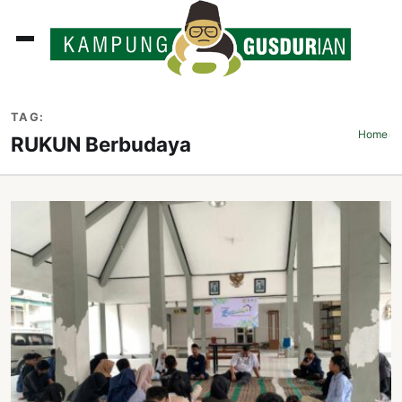
ADLINES
TAG:
PUTAN
Home
›
RUKUN Berbudaya
PERISTIWA
SOSOK
INI
ATA
ISSA
ASTRA
OROT