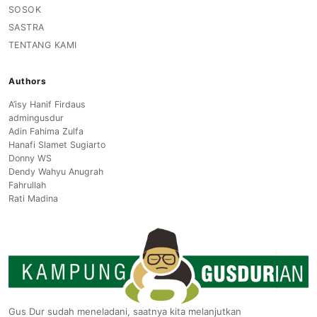
SOSOK
SASTRA
TENTANG KAMI
Authors
A’isy Hanif Firdaus
admingusdur
Adin Fahima Zulfa
Hanafi Slamet Sugiarto
Donny WS
Dendy Wahyu Anugrah
Fahrullah
Rati Madina
Gus Dur sudah meneladani, saatnya kita melanjutkan