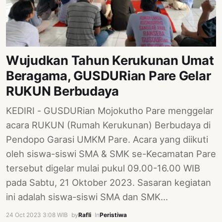
PERNYATAAN
SIKAP
SOROT
INDONESIA
Wujudkan Tahun Kerukunan Umat
RODUK
Beragama, GUSDURian Pare Gelar
ENGETAHUAN
RUKUN Berbudaya
BUKU
KEDIRI - GUSDURian Mojokutho Pare menggelar
SELASAR
acara RUKUN (Rumah Kerukunan) Berbudaya di
JURNAL
Pendopo Garasi UMKM Pare. Acara yang diikuti
oleh siswa-siswi SMA & SMK se-Kecamatan Pare
ATATAN
tersebut digelar mulai pukul 09.00-16.00 WIB
OJOK
pada Sabtu, 21 Oktober 2023. Sasaran kegiatan
ENTANG
ini adalah siswa-siswi SMA dan SMK…
MI
24 Oct 2023 3:08 WIB
·
by
Rafli
·
In
Peristiwa