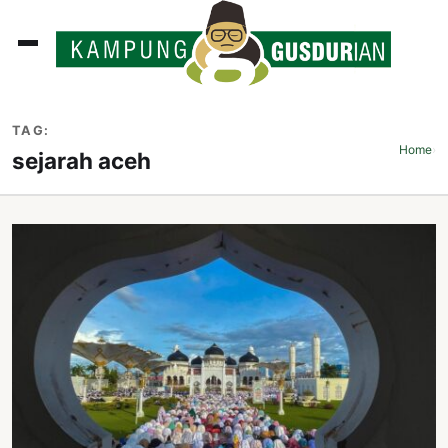
ADLINES
TAG:
PUTAN
Home
›
sejarah aceh
PERISTIWA
SOSOK
INI
ATA
ISSA
ASTRA
OROT