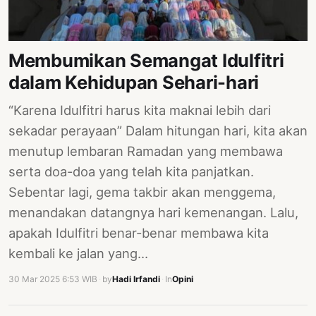
PERNYATAAN
SIKAP
SOROT
Membumikan Semangat Idulfitri
INDONESIA
dalam Kehidupan Sehari-hari
RODUK
“Karena Idulfitri harus kita maknai lebih dari
ENGETAHUAN
sekadar perayaan” Dalam hitungan hari, kita akan
BUKU
menutup lembaran Ramadan yang membawa
SELASAR
serta doa-doa yang telah kita panjatkan.
Sebentar lagi, gema takbir akan menggema,
JURNAL
menandakan datangnya hari kemenangan. Lalu,
ATATAN
apakah Idulfitri benar-benar membawa kita
OJOK
kembali ke jalan yang…
ENTANG
30 Mar 2025 6:53 WIB
·
by
Hadi Irfandi
·
In
Opini
MI