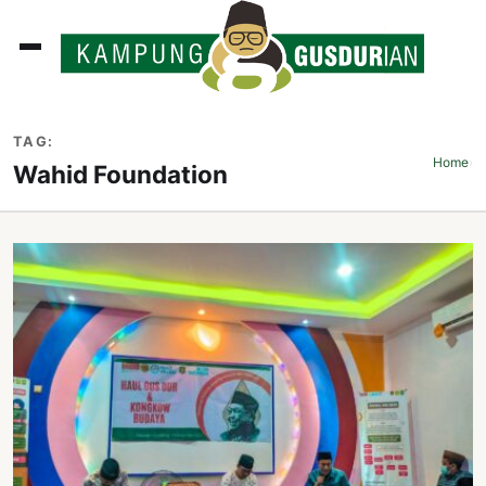
ADLINES
TAG:
PUTAN
Home
›
Wahid Foundation
PERISTIWA
SOSOK
INI
ATA
ISSA
ASTRA
OROT