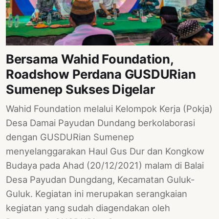
PERNYATAAN
SIKAP
SOROT
INDONESIA
Bersama Wahid Foundation,
RODUK
Roadshow Perdana GUSDURian
ENGETAHUAN
Sumenep Sukses Digelar
BUKU
Wahid Foundation melalui Kelompok Kerja (Pokja)
SELASAR
Desa Damai Payudan Dundang berkolaborasi
JURNAL
dengan GUSDURian Sumenep
menyelanggarakan Haul Gus Dur dan Kongkow
ATATAN
Budaya pada Ahad (20/12/2021) malam di Balai
OJOK
Desa Payudan Dungdang, Kecamatan Guluk-
ENTANG
Guluk. Kegiatan ini merupakan serangkaian
MI
kegiatan yang sudah diagendakan oleh