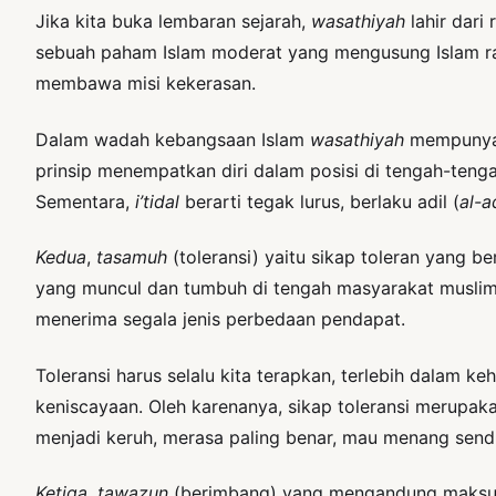
Jika kita buka lembaran sejarah,
wasathiyah
lahir dari
sebuah paham Islam moderat yang mengusung Islam 
membawa misi kekerasan.
Dalam wadah kebangsaan Islam
wasathiyah
mempunyai
prinsip menempatkan diri dalam posisi di tengah-teng
Sementara,
i’tidal
berarti tegak lurus, berlaku adil (
al-a
Kedua
,
tasamuh
(toleransi) yaitu sikap toleran yang
yang muncul dan tumbuh di tengah masyarakat muslim
menerima segala jenis perbedaan pendapat.
Toleransi harus selalu kita terapkan, terlebih dalam
keniscayaan. Oleh karenanya, sikap toleransi merupaka
menjadi keruh, merasa paling benar, mau menang sendiri
Ketiga
,
tawazun
(berimbang) yang mengandung maksud 