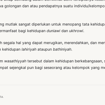
a golongan dan atau pendapatnya suatu individu/kelompok 
ang mutlak sangat diperlukan untuk menopang tata kehidup
bermanfaat bagi kehidupan
duniawi
dan
ukhrowi
.
segala hal yang dapat merugikan, merendahkan, dan menje
am kehidupan
lahiriyah
ataupun
bathiniyah
.
lam
wasathiyyah
tersebut dalam kehidupan berkebangsaan, s
 tempat sejengkal pun bagi seseorang atau kelompok yang
ta.