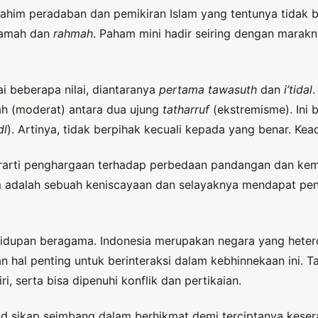
 rahim peradaban dan pemikiran Islam yang tentunya tidak 
ramah dan
rahmah
. Paham mini hadir seiring dengan mara
 beberapa nilai, diantaranya
pertama
tawasuth
dan
i’tidal
ah (moderat) antara dua ujung
tatharruf
(ekstremisme). Ini 
dl
). Artinya, tidak berpihak kecuali kepada yang benar. Kead
 berarti penghargaan terhadap perbedaan pandangan dan ke
 adalah sebuah keniscayaan dan selayaknya mendapat peng
 kehidupan beragama. Indonesia merupakan negara yang hete
n hal penting untuk berinteraksi dalam kebhinnekaan ini. T
, serta bisa dipenuhi konflik dan pertikaian.
sikap seimbang dalam berhikmat demi terciptanya kesera