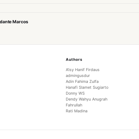
ndante Marcos
Authors
A’isy Hanif Firdaus
admingusdur
Adin Fahima Zulfa
Hanafi Slamet Sugiarto
Donny WS
Dendy Wahyu Anugrah
Fahrullah
Rati Madina