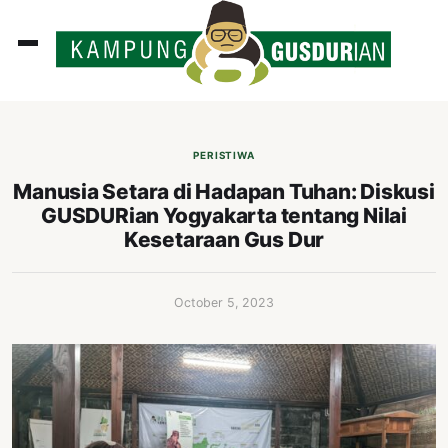
ADLINES
PUTAN
PERISTIWA
PERISTIWA
Manusia Setara di Hadapan Tuhan: Diskusi
GUSDURian Yogyakarta tentang Nilai
SOSOK
Kesetaraan Gus Dur
INI
ATA
October 5, 2023
ISSA
ASTRA
OROT