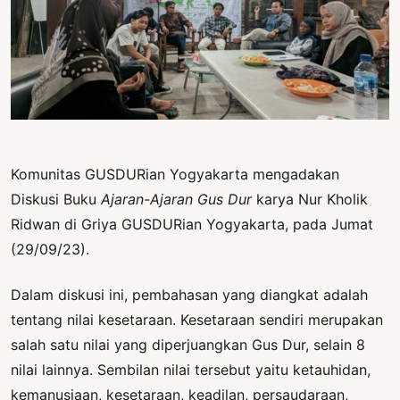
PERNYATAAN
SIKAP
SOROT
INDONESIA
RODUK
ENGETAHUAN
Komunitas GUSDURian Yogyakarta mengadakan
BUKU
Diskusi Buku
Ajaran-Ajaran Gus Dur
karya Nur Kholik
SELASAR
Ridwan di Griya GUSDURian Yogyakarta, pada Jumat
JURNAL
(29/09/23).
ATATAN
Dalam diskusi ini, pembahasan yang diangkat adalah
OJOK
tentang nilai kesetaraan. Kesetaraan sendiri merupakan
salah satu nilai yang diperjuangkan Gus Dur, selain 8
ENTANG
MI
nilai lainnya. Sembilan nilai tersebut yaitu ketauhidan,
kemanusiaan, kesetaraan, keadilan, persaudaraan,