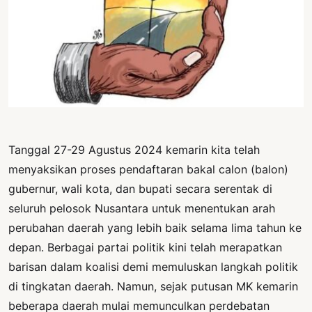
PERNYATAAN
SIKAP
SOROT
INDONESIA
RODUK
ENGETAHUAN
BUKU
Tanggal 27-29 Agustus 2024 kemarin kita telah
SELASAR
menyaksikan proses pendaftaran bakal calon (balon)
gubernur, wali kota, dan bupati secara serentak di
JURNAL
seluruh pelosok Nusantara untuk menentukan arah
ATATAN
perubahan daerah yang lebih baik selama lima tahun ke
OJOK
depan. Berbagai partai politik kini telah merapatkan
barisan dalam koalisi demi memuluskan langkah politik
ENTANG
di tingkatan daerah. Namun, sejak putusan MK kemarin
MI
beberapa daerah mulai memunculkan perdebatan