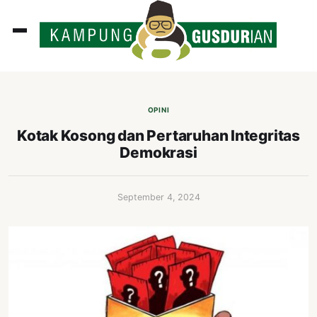
ADLINES
PUTAN
OPINI
PERISTIWA
Kotak Kosong dan Pertaruhan Integritas
Demokrasi
SOSOK
INI
September 4, 2024
ATA
ISSA
ASTRA
OROT