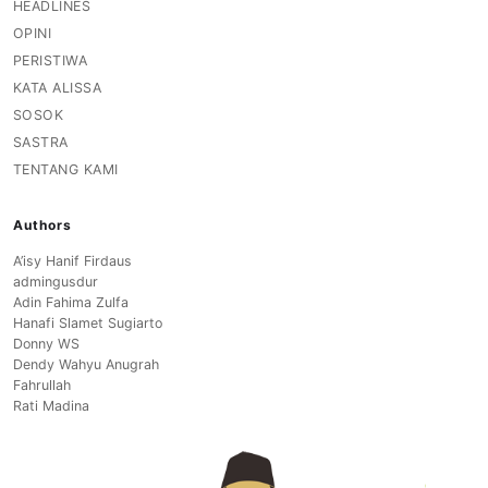
HEADLINES
OPINI
PERISTIWA
KATA ALISSA
SOSOK
SASTRA
TENTANG KAMI
Authors
A’isy Hanif Firdaus
admingusdur
Adin Fahima Zulfa
Hanafi Slamet Sugiarto
Donny WS
Dendy Wahyu Anugrah
Fahrullah
Rati Madina