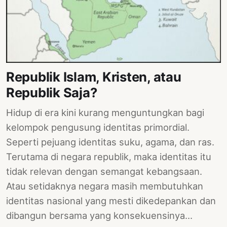
PERNYATAAN
SIKAP
SOROT
INDONESIA
RODUK
Republik Islam, Kristen, atau
ENGETAHUAN
Republik Saja?
BUKU
Hidup di era kini kurang menguntungkan bagi
SELASAR
kelompok pengusung identitas primordial.
JURNAL
Seperti pejuang identitas suku, agama, dan ras.
Terutama di negara republik, maka identitas itu
ATATAN
tidak relevan dengan semangat kebangsaan.
OJOK
Atau setidaknya negara masih membutuhkan
ENTANG
identitas nasional yang mesti dikedepankan dan
MI
dibangun bersama yang konsekuensinya…