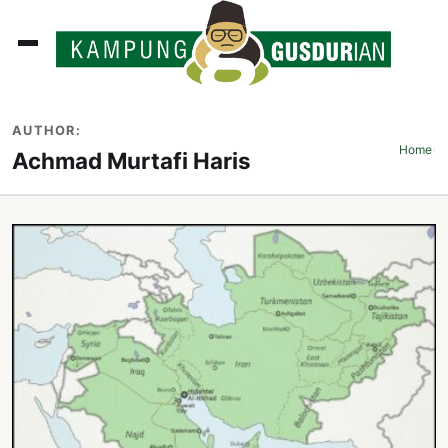
ADLINES
AUTHOR:
PUTAN
Home
›
Achmad Murtafi Haris
PERISTIWA
SOSOK
INI
ATA
ISSA
ASTRA
OROT