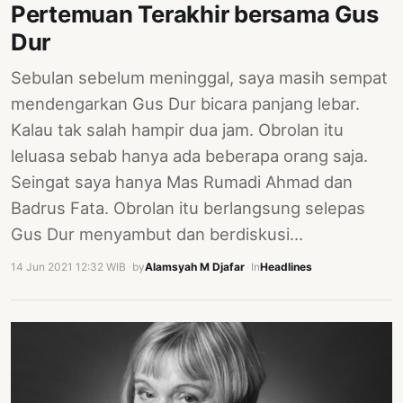
Pertemuan Terakhir bersama Gus
PERNYATAAN
SIKAP
Dur
SOROT
Sebulan sebelum meninggal, saya masih sempat
INDONESIA
mendengarkan Gus Dur bicara panjang lebar.
RODUK
Kalau tak salah hampir dua jam. Obrolan itu
ENGETAHUAN
leluasa sebab hanya ada beberapa orang saja.
Seingat saya hanya Mas Rumadi Ahmad dan
BUKU
Badrus Fata. Obrolan itu berlangsung selepas
SELASAR
Gus Dur menyambut dan berdiskusi…
JURNAL
14 Jun 2021 12:32 WIB
·
by
Alamsyah M Djafar
·
In
Headlines
ATATAN
OJOK
ENTANG
MI