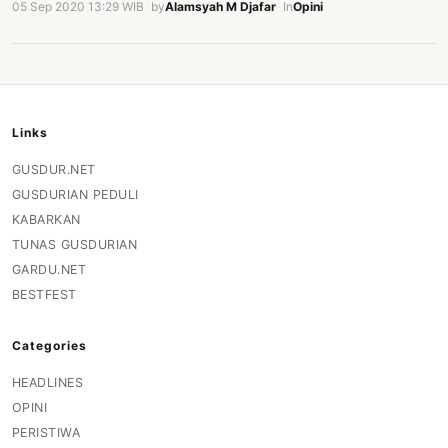
05 Sep 2020 13:29 WIB
·
by
Alamsyah M Djafar
·
In
Opini
Links
GUSDUR.NET
GUSDURIAN PEDULI
KABARKAN
TUNAS GUSDURIAN
GARDU.NET
BESTFEST
Categories
HEADLINES
OPINI
PERISTIWA