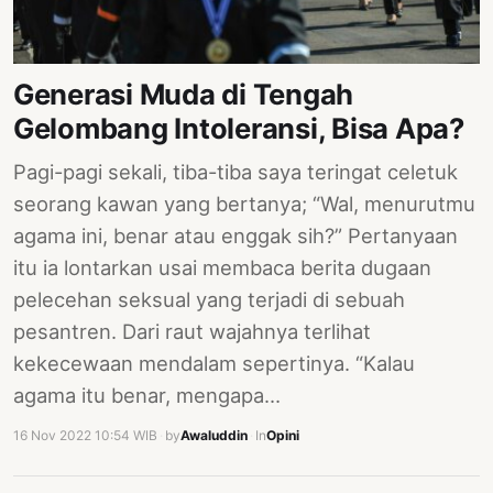
PERNYATAAN
SIKAP
SOROT
Generasi Muda di Tengah
INDONESIA
Gelombang Intoleransi, Bisa Apa?
RODUK
Pagi-pagi sekali, tiba-tiba saya teringat celetuk
ENGETAHUAN
seorang kawan yang bertanya; “Wal, menurutmu
BUKU
agama ini, benar atau enggak sih?” Pertanyaan
SELASAR
itu ia lontarkan usai membaca berita dugaan
pelecehan seksual yang terjadi di sebuah
JURNAL
pesantren. Dari raut wajahnya terlihat
ATATAN
kekecewaan mendalam sepertinya. “Kalau
OJOK
agama itu benar, mengapa…
ENTANG
16 Nov 2022 10:54 WIB
·
by
Awaluddin
·
In
Opini
MI