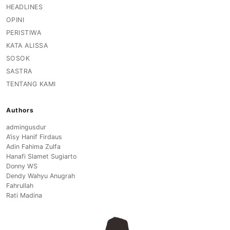
HEADLINES
OPINI
PERISTIWA
KATA ALISSA
SOSOK
SASTRA
TENTANG KAMI
Authors
admingusdur
A’isy Hanif Firdaus
Adin Fahima Zulfa
Hanafi Slamet Sugiarto
Donny WS
Dendy Wahyu Anugrah
Fahrullah
Rati Madina