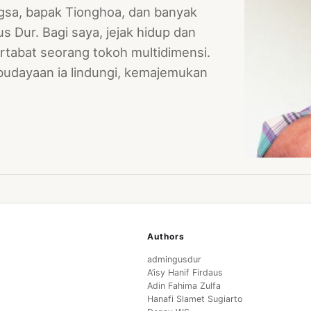
gsa, bapak Tionghoa, dan banyak
 Dur. Bagi saya, jejak hidup dan
tabat seorang tokoh multidimensi.
kebudayaan ia lindungi, kemajemukan
Authors
admingusdur
A’isy Hanif Firdaus
Adin Fahima Zulfa
Hanafi Slamet Sugiarto