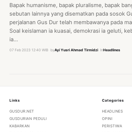
Bapak humanisme, bapak pluralisme, bapak ban
sebutan lainnya yang disematkan pada sosok Gus
perjalanan Gus Dur telah membawanya pada mar
Soal keislaman ia kuasai, demokrasi ia geluti, 
ia…
07 Feb 2023 12:40 WIB
·
by
Ayi Yusri Ahmad Tirmidzi
·
In
Headlines
Links
Categories
GUSDUR.NET
HEADLINES
GUSDURIAN PEDULI
OPINI
KABARKAN
PERISTIWA