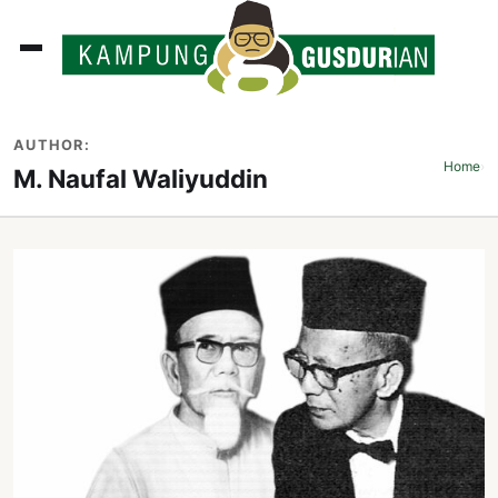
ADLINES
AUTHOR:
PUTAN
Home
›
M. Naufal Waliyuddin
PERISTIWA
SOSOK
INI
ATA
ISSA
ASTRA
OROT