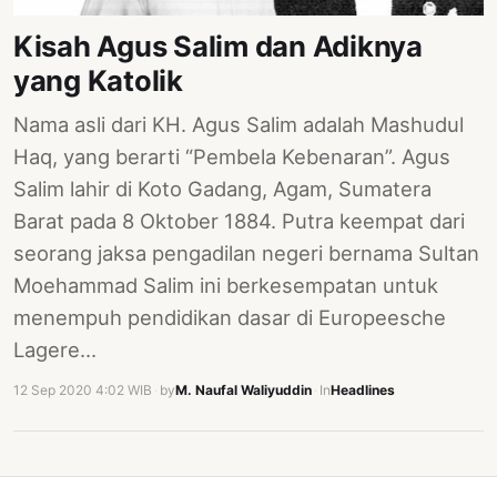
PERNYATAAN
Kisah Agus Salim dan Adiknya
SIKAP
yang Katolik
SOROT
INDONESIA
Nama asli dari KH. Agus Salim adalah Mashudul
RODUK
Haq, yang berarti “Pembela Kebenaran”. Agus
ENGETAHUAN
Salim lahir di Koto Gadang, Agam, Sumatera
Barat pada 8 Oktober 1884. Putra keempat dari
BUKU
seorang jaksa pengadilan negeri bernama Sultan
SELASAR
Moehammad Salim ini berkesempatan untuk
JURNAL
menempuh pendidikan dasar di Europeesche
Lagere…
ATATAN
OJOK
12 Sep 2020 4:02 WIB
·
by
M. Naufal Waliyuddin
·
In
Headlines
ENTANG
MI