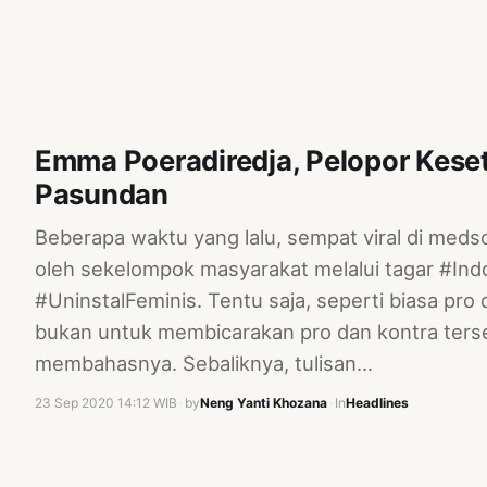
Emma Poeradiredja, Pelopor Keset
Pasundan
Beberapa waktu yang lalu, sempat viral di med
oleh sekelompok masyarakat melalui tagar #In
#UninstalFeminis. Tentu saja, seperti biasa pro d
bukan untuk membicarakan pro dan kontra ters
membahasnya. Sebaliknya, tulisan…
23 Sep 2020 14:12 WIB
·
by
Neng Yanti Khozana
·
In
Headlines