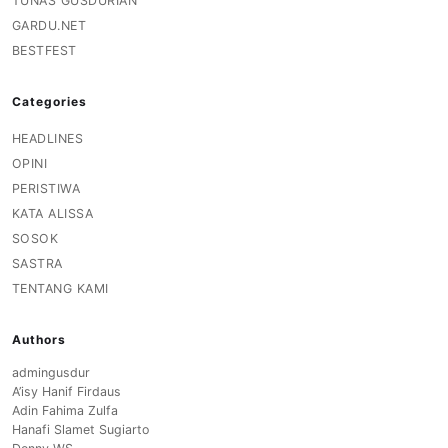
TUNAS GUSDURIAN
GARDU.NET
BESTFEST
Categories
HEADLINES
OPINI
PERISTIWA
KATA ALISSA
SOSOK
SASTRA
TENTANG KAMI
Authors
admingusdur
A’isy Hanif Firdaus
Adin Fahima Zulfa
Hanafi Slamet Sugiarto