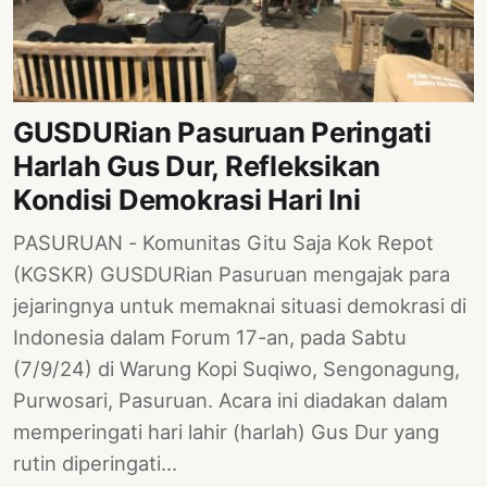
PERNYATAAN
SIKAP
SOROT
INDONESIA
GUSDURian Pasuruan Peringati
RODUK
Harlah Gus Dur, Refleksikan
ENGETAHUAN
Kondisi Demokrasi Hari Ini
BUKU
PASURUAN - Komunitas Gitu Saja Kok Repot
SELASAR
(KGSKR) GUSDURian Pasuruan mengajak para
JURNAL
jejaringnya untuk memaknai situasi demokrasi di
Indonesia dalam Forum 17-an, pada Sabtu
ATATAN
(7/9/24) di Warung Kopi Suqiwo, Sengonagung,
OJOK
Purwosari, Pasuruan. Acara ini diadakan dalam
ENTANG
memperingati hari lahir (harlah) Gus Dur yang
MI
rutin diperingati…