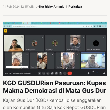
11 Feb 2024 12:15 WIB
·
by
Nur Rizky Amania
·
In
Peristiwa
KGD GUSDURian Pasuruan: Kupas
Makna Demokrasi di Mata Gus Dur
Kajian Gus Dur (KGD) kembali diselenggarakan
oleh Komunitas Gitu Saja Kok Repot GUSDURian