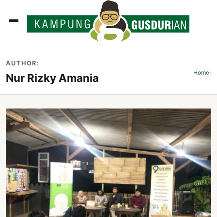
ADLINES
AUTHOR:
PUTAN
Home
›
Nur Rizky Amania
PERISTIWA
SOSOK
INI
ATA
ISSA
ASTRA
OROT