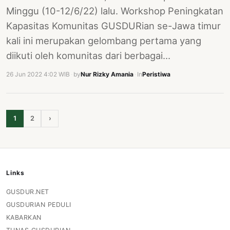
Minggu (10-12/6/22) lalu. Workshop Peningkatan
Kapasitas Komunitas GUSDURian se-Jawa timur
kali ini merupakan gelombang pertama yang
diikuti oleh komunitas dari berbagai…
26 Jun 2022 4:02 WIB
·
by
Nur Rizky Amania
·
In
Peristiwa
1
2
›
Links
GUSDUR.NET
GUSDURIAN PEDULI
KABARKAN