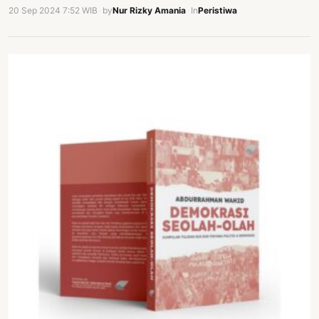
20 Sep 2024 7:52 WIB
·
by
Nur Rizky Amania
·
In
Peristiwa