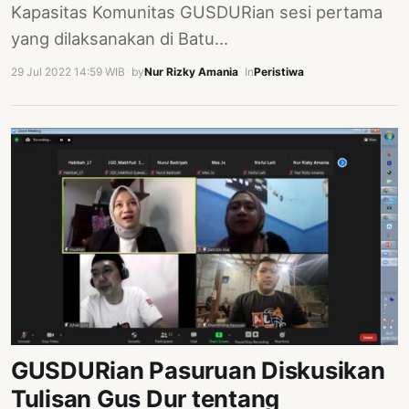
Kapasitas Komunitas GUSDURian sesi pertama
yang dilaksanakan di Batu…
29 Jul 2022 14:59 WIB
·
by
Nur Rizky Amania
·
In
Peristiwa
GUSDURian Pasuruan Diskusikan
Tulisan Gus Dur tentang