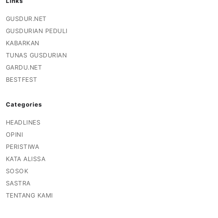
Links
PERNYATAAN
SIKAP
GUSDUR.NET
GUSDURIAN PEDULI
SOROT
KABARKAN
INDONESIA
TUNAS GUSDURIAN
RODUK
GARDU.NET
ENGETAHUAN
BESTFEST
BUKU
Categories
SELASAR
HEADLINES
JURNAL
OPINI
PERISTIWA
ATATAN
KATA ALISSA
OJOK
SOSOK
SASTRA
ENTANG
TENTANG KAMI
MI