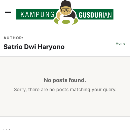
ADLINES
AUTHOR:
PUTAN
Home
›
Satrio Dwi Haryono
PERISTIWA
SOSOK
INI
No posts found.
ATA
Sorry, there are no posts matching your query.
ISSA
ASTRA
OROT